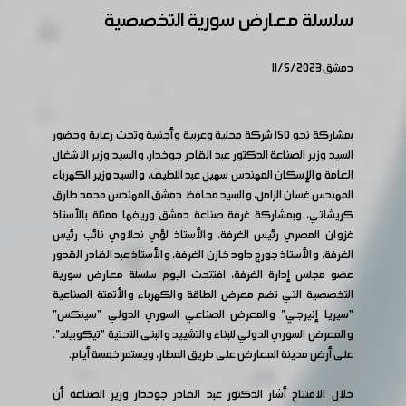
سلسلة معارض سورية التخصصية
دمشق 11/5/2023
بمشاركة نحو 150 شركة محلية وعربية وأجنبية وتحت رعاية وحضور
السيد وزير الصناعة الدكتور عبد القادر جوخدار، والسيد وزير الاشغال
العامة والإسكان المهندس سهيل عبد اللطيف، والسيد وزير الكهرباء
المهندس غسان الزامل، والسيد محافظ دمشق المهندس محمد طارق
كريشاتي، وبمشاركة غرفة صناعة دمشق وريفها ممثلة بالأستاذ
غزوان المصري رئيس الغرفة، والأستاذ لؤي نحلاوي نائب رئيس
الغرفة، والأستاذ جورج داود خازن الغرفة، والأستاذ عبد القادر القدور
عضو مجلس إدارة الغرفة، افتتحت اليوم سلسلة معارض سورية
التخصصية التي تضم معرض الطاقة والكهرباء والأتمتة الصناعية
“سيريا إنيرجي” والمعرض الصناعي السوري الدولي “سينكس”
والمعرض السوري الدولي للبناء والتشييد والبنى التحتية “تيكوبيلد”.
على أرض مدينة المعارض على طريق المطار، ويستمر خمسة أيام.
خلال الافتتاح أشار الدكتور عبد القادر جوخدار وزير الصناعة أن