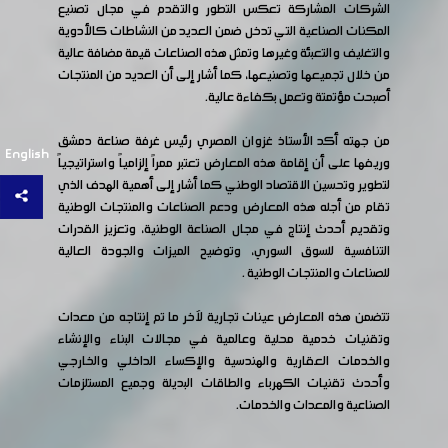
الشركات المشاركة تعكس التطور والتقدم في مجال تصنيع
المكنات الصناعية التي تدخل ضمن العديد من النشاطات كالأدوية
والتغليف والتعبئة وغيرها وتمثل هذه الصناعات قيمة مضافة عالية
من خلال تجميعها وتصنيعها، كما أشار إلى أن العديد من المنتجات
أصبحت مؤتمتة وتعمل بكفاءة عالية.
من جهته أكد الأستاذ غزوان المصري رئيس غرفة صناعة دمشق
English
وريفها على أن إقامة هذه المعارض تعتبر ممراً إلزامياً واستراتيجياً
لتطوير وتحسين الاقتصاد الوطني كما أشار إلى أهمية الهدف الذي
تقام من أجله هذه المعارض ودعم الصناعات والمنتجات الوطنية
وتقديم أحدث إنتاج في مجال الصناعة الوطنية، وتعزيز القدرات
التنافسية للسوق السوري، وتوضيح الميزات والجودة العالية
للصناعات والمنتجات الوطنية .
تتضمن هذه المعارض عينات تجارية لآخر ما تم إنتاجه من معدات
وتقنيات خدمية محلية وعالمية في مجالات البناء والإنشاء
والخدمات العقارية والهندسية والإكساء الداخلي والخارجي
وأحدث تقنيات الكهرباء والطاقات البديلة وجميع المستلزمات
الصناعية والمعدات والخدمات.