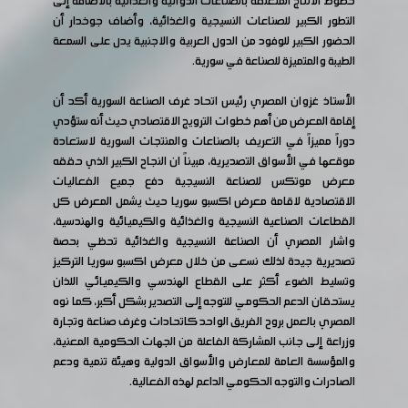
خطوط الانتاج المتعلقة بالصناعات الدوائية والغذائية بالاضافة إلى
التطور الكبير للصناعات النسيجية والغذائية، وأضاف جوخدار أن
الحضور الكبير للوفود من الدول العربية والاجنبية يدل على السمعة
الطيبة والمتميزة للصناعة في سورية.
الأستاذ غزوان المصري رئيس اتحاد غرف الصناعة السورية أكد أن
إقامة المعرض من أهم خطوات الترويج الاقتصادي حيث أنه ستؤدي
دوراً مميزاً في التعريف بالصناعات والمنتجات السورية لاستعادة
موقعها في الأسواق التصديرية، مبيناً ان النجاح الكبير الذي حققه
معرض موتكس للصناعة النسيجية دفع جميع الفعاليات
الاقتصادية لاقامة معرض اكسبو سوريا حيث يشمل المعرض كل
القطاعات الصناعية النسيجية والغذائية والكيميائية والهندسية،
واشار المصري أن الصناعة النسيجية والغذائية تحظي بحصة
تصديرية جيدة لذلك نسعى من خلال معرض اكسبو سوريا التركيز
وتسليط الضوء أكثر على القطاع الهندسي والكيميائي اللذان
يستحقان الدعم الحكومي للتوجه إلى التصدير بشكل أكبر، كما نوه
المصري بالعمل بروح الفريق الواحد كاتحادات وغرف صناعة وتجارة
وزراعة إلى جانب المشاركة الفاعلة من الجهات الحكومية المعنية،
والمؤسسة العامة للمعارض والأسواق الدولية وهيئة تنمية ودعم
الصادرات والتوجه الحكومي الداعم لهذه الفعالية.