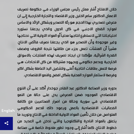
خلال الافتتاح أشار ممثل رئيس مجلس الوزراء في حكومة تصريف
الاعمال الدكتور سامر الخليل وزير الاقتصاد والتجارة الخارجية إلى ان
معرض تصديري بهذا الحجم هو رئة التصدير ويشكل الرائد والاساس
لموارد القطع الاجنبي في كل الدول والذي يجعلنا نستورد
احتياجاتنا التي لانستطيع انتاجها محلياً أو المواد الاولية التي نحتاجها
وغير موجودة وأن التصدير هو الذي يجعلنا نصرف فائض الانتاج،
مشيراً أن المنشآت تعمل بجزء من طاقتها نتيجة الظروف وضعف
القدرة الشرائية، مؤكدا ان ايجاد تصريف لهذه المنتجات بالاسواق
الخارجية وبدعم حكومي وبجهود مشتركة من كل الاتحادات هي
فرصة للعمل بطاقات انتاجية أعلى ولتشغيل اليد العاملة بشكل اكبر
وفرصة لاستثمار الموارد المحلية بشكل افضل وللنمو الاقتصادي.
بدوره وزير الصناعة الدكتور عبد القادر جوخدار أكد على أن التنوع
الاقتصادي الموجود ضمن المعرض يدل على حالة من النمو
الاقتصادي في سورية وحالة من اصرار الصناعيين مع كافة
الفعاليات الاقتصادية بالعمل ويعود ذلك للدعم الحكومي
English
المتواصل من خلال تأمين المواد الاولية الداخلة في الانتاج وتوريد ما
يتعلق بالمواد النادرة والتكنلوجيا والتي تدخل في العديد من
خطوط الانتاج، كما أشار إلى وجود تطور ملحوظ خاصة في صناعة