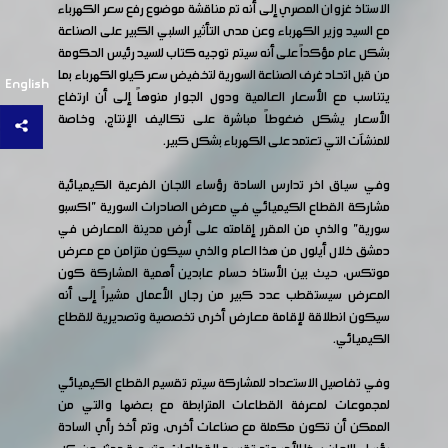
الاستاذ غزوان المصري إلى أنه تم مناقشة موضوع رفع سعر الكهرباء
مع السيد وزير الكهرباء وعن مدى التأثير السلبي الكبير على الصناعة
بشكل عام مؤكداً على أنه سيتم توجيه كتاب للسيد رئيس الحكومة
من قبل اتحاد غرف الصناعة السورية لتخفيض سعر كيلو الكهرباء بما
English
يتناسب مع الأسعار العالمية ودول الجوار منوهاً إلى أن ارتفاع
الأسعار يشكل ضغوطاً مباشرة على تكاليف الإنتاج، وخاصة
للمنشآت التي تعتمد على الكهرباء بشكل كبير.
وفي سياق اخر تدارس السادة رؤساء اللجان الفرعية الكيميائية
مشاركة القطاع الكيميائي في معرض الصادرات السورية "اكسبو
سورية" والذي من المقرر إقامته على أرض مدينة المعارض في
دمشق خلال أيلول من هذا العام والذي سيكون متزامن مع معرض
موتكس، حيث بين الأستاذ حسام عابدين أهمية المشاركة كون
المعرض سيستقطب عدد كبير من رجال الأعمال مشيراً إلى أنه
سيكون انطلاقة لإقامة معارض أخرى تخصصية وتصديرية للقطاع
الكيميائي.
وفي تفاصيل الاستعداد للمشاركة سيتم تقسيم القطاع الكيميائي
لمجموعات لمعرفة القطاعات المترابطة مع بعضها والتي من
الممكن أن تكون مكملة مع صناعات أخرى، وتم أخذ رأي السادة