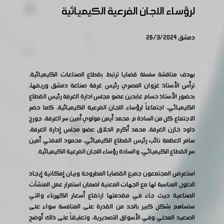
لرؤساء اللجان الفرعية الكيميائية
دمشق 26/3/2024
بهدف مناقشة سلسلة قضايا ترتبط بقطاع الصناعات الكيميائية،
ترأس الأستاذ غزوان المصري رئيس غرفة صناعة دمشق وريفها،
بحضور الأستاذ حسام عابدين عضو مجلس ادارة الغرفة رئيس القطاع
الكيميائي، اجتماعاً لرؤساء اللجان الفرعية الكيميائية، كما حضر
الاجتماع كل من السادة م. محمد أيمن مولوي أمين سر الغرفة، جورج
داود خازن الغرفة، محمد أكرم الحلاق عضو مجلس إدارة الغرفة،
سامر العظمة نائب رئيس القطاع الكيميائي، محمود المفتي أمين
سر القطاع الكيميائي، والسادة رؤساء اللجان الفرعية الكيميائية.
استعرض المجتمعون جميع القضايا المطروحة وبيان إمكانية إيجاد
الحلول المناسبة لها مع الجهات المعنية لضمان استمرار عمل المنشآت
الصناعية حيث جاء في مقدمتها ارتفاع أسعار الكهرباء والتي
ستساهم بشكل كبير بالحد من القدرة على المنافسة سواء على
الصعيد المحلي وفي الأسواق التصديرية، وتعليقاً على ذلك أوضح