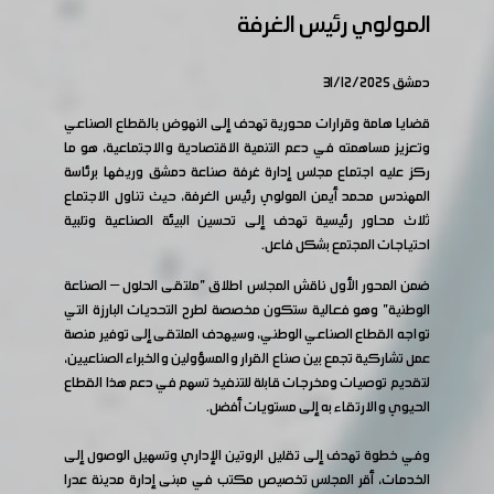
المولوي رئيس الغرفة
دمشق 31/12/2025
قضايا هامة وقرارات محورية تهدف إلى النهوض بالقطاع الصناعي
وتعزيز مساهمته في دعم التنمية الاقتصادية والاجتماعية، هو ما
ركز عليه اجتماع مجلس إدارة غرفة صناعة دمشق وريفها برئاسة
المهندس محمد أيمن المولوي رئيس الغرفة، حيث تناول الاجتماع
ثلاث محاور رئيسية تهدف إلى تحسين البيئة الصناعية وتلبية
احتياجات المجتمع بشكل فاعل.
ضمن المحور الأول ناقش المجلس اطلاق "ملتقى الحلول – الصناعة
الوطنية" وهو فعالية ستكون مخصصة لطرح التحديات البارزة التي
تواجه القطاع الصناعي الوطني، وسيهدف الملتقى إلى توفير منصة
عمل تشاركية تجمع بين صناع القرار والمسؤولين والخبراء الصناعيين،
لتقديم توصيات ومخرجات قابلة للتنفيذ تسهم في دعم هذا القطاع
الحيوي والارتقاء به إلى مستويات أفضل.
وفي خطوة تهدف إلى تقليل الروتين الإداري وتسهيل الوصول إلى
الخدمات، أقر المجلس تخصيص مكتب في مبنى إدارة مدينة عدرا