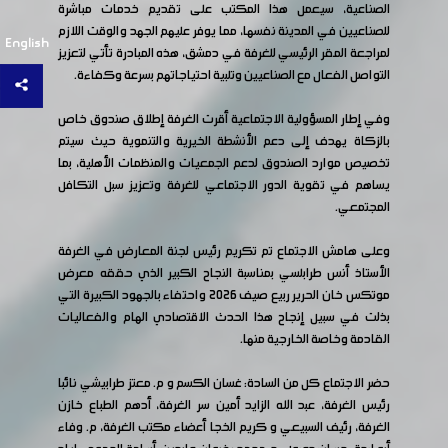
الصناعية، سيعمل هذا المكتب على تقديم خدمات مباشرة
للصناعيين في المدينة نفسها، مما يوفر عليهم الجهد والوقت اللازم
English
لمراجعة المقر الرئيسي للغرفة في دمشق، هذه المبادرة تأتي لتعزيز
التواصل الفعال مع الصناعيين وتلبية احتياجاتهم بسرعة وكفاءة.
وفي إطار المسؤولية الاجتماعية أقرت الغرفة إطلاق صندوق خاص
بالزكاة يهدف إلى دعم الأنشطة الخيرية والتنموية حيث سيتم
تخصيص موارد الصندوق لدعم الجمعيات والمنظمات الأهلية، بما
يساهم في تقوية الدور الاجتماعي للغرفة وتعزيز سبل التكافل
المجتمعي.
وعلى هامش الاجتماع تم تكريم رئيس لجنة المعارض في الغرفة
الأستاذ أنس طرابلسي بمناسبة النجاح الكبير الذي حققه معرض
موتكس خان الحرير ربيع صيف 2026 واحتفاء بالجهود الكبيرة التي
بذلت في سبيل إنجاح هذا الحدث الاقتصادي الهام والفعاليات
القادمة وخاصة الخارجية منها.
حضر الاجتماع كل من السادة: غسان الكسم و م. معتز طرابيشي نائبا
رئيس الغرفة، عبد الله الزايد أمين سر الغرفة، أدهم الطباع خازن
الغرفة، رئيف السبيعي و كريم الخجا أعضاء مكتب الغرفة، م. وفاء