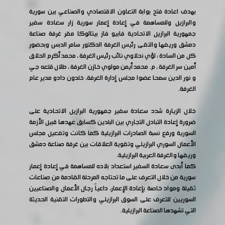
بهدف اعادة فتح بوابة التعاون الاقتصادي والصناعي بين سورية
والبرازيل وللمساهمة في إعادة إعمار سورية زار سعادة سفير
جمهورية البرازيل الاتحادية فابيو فاز بيتالوكا مقر غرفة صناعة
دمشق وريفها والتقى رئيس الغرفة الدكتور سامر الدبس وبحضور
كل من السادة : لؤي نحلاوي نائب رئيس الغرفة ، محمد أكرم الحلاق
أمين سر الغرفة ، م. محمد أيمن مولوي خازن الغرفة ، طلال قلعه جي
و نور الدين سمحا عضوا مجلس إدارة الغرفة، خلدون دادو مدير عام
الغرفة.
خلال الزيارة شدد سعادة سفير جمهورية البرازيل الاتحادية على
ضرورة إعادة التبادل التجاري بين البلدين كسابق عهدها قبيل الأزمة
السورية ورفع نسبة الصادرات البرازيلية كما كانت وتفعيل مجلس
الأعمال السوري البرازيلي وتقوية العلاقات بين غرفة صناعة دمشق
وريفها والغرفة العربية البرازيلية.
كما أبدى سعادة السفير استعداد بلاده للمساهمة في إعادة إعمار
سورية من خلال التعرف على ما تحتاجه المرحلة القادمة من صناعات
ثقيلة ومواد خاصة بإعادة الإعمار، داعياً رجال الأعمال والصناعيين
السوريين للتعرف على السوق البرازيلي والتطورات التقنية الحديثة
التي تشهدها الصناعة البرازيلية.