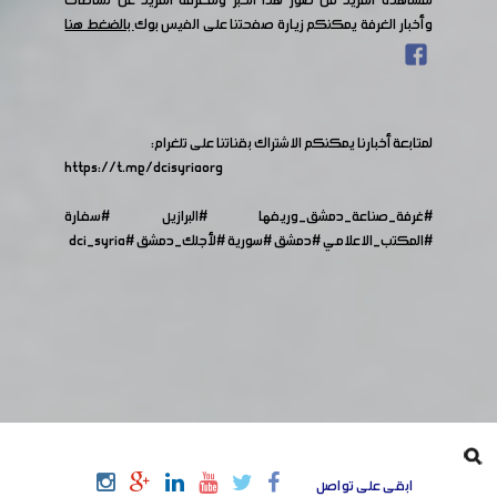
لمشاهدة المزيد من صور هذا الخبر ولمعرفة المزيد عن نشاطات
وأخبار الغرفة يمكنكم زيارة صفحتنا على الفيس بوك
بالضغط هنا
لمتابعة أخبارنا يمكنكم الاشتراك بقناتنا على تلغرام:
https://t.me/dcisyriaorg
#غرفة_صناعة_دمشق_وريفها
#البرازيل
#سفارة
#المكتب_الاعلامي
#دمشق
#سورية
#لأجلك_دمشق
#dci_syria
ابقى على تواصل