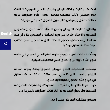
تحت شعار “الوفاء لقائد الوطن والجيش العربي السوري" انطلقت
يوم الخميس 2/آب فعاليات مهرجان بلودان 2018 بمشاركة غرفة
صناعة دمشق ويفها من خلال سوق التسوق "صنع في سورية".
وانطلق فعاليات المهرجان بحضور الاستاذ محمد مازن يوسف وزير
English
الصناعة والاستاذ بشر يازجي وزير السياحة والمهندس علاء ابراهيم
محافظ ريف دمشق بحضور الاستاذ طلال قلعه جي عضو مكتب
غرفة صناعة دمشق وريفها..
وبدأت فعاليات المهرجان برفع سارية العلم العربي السوري في ساحة
سوار الشام بالزبداني وانطلاق مسير للفعاليات الشبابية.
وتضمت الفعاليات افتتاح مهرجان التسوق وذلك بجولة السادة
الوزراء والسيد طلال قلعجي عضو مكتب غرفة صناعة دمشق
وريفها وحشد الحضور المتواجد بالافتتاح..
حيث تم الاطلاع على الشركات المشاركة والمنتجات المعروضة
المتنوعة والاسعار المقدمة من الشركات المشاركة بالمهرجان....
وتستمر فعاليات المهرجان حتى 5 اب...