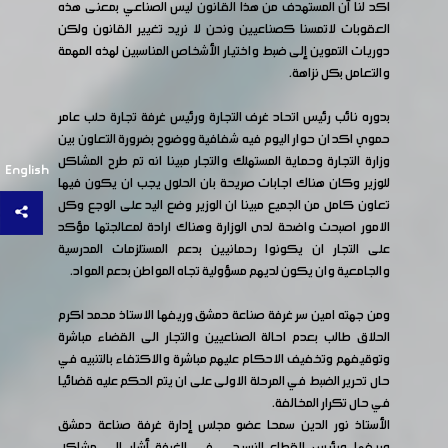
اكد لنا أن المستهدف من هذا القانون ليس الصناعي بمعنى هذه
العقوبات لاتمسنا كصناعيين ونحن لا نريد تغيير القانون ولكن
دوريات التموين إلى ضبط واختيار الأشخاص المناسبين لهذه المهمة
والتعامل بكل نزاهة.
بدوره نائب رئيس اتحاد غرف التجارة ورئيس غرفة تجارة حلب عامر
حموي اكد ان حوار اليوم فيه شفافية ووضوح بضرورة التعاون بين
وزارة التجارة وحماية المستهلك والتجار مبينا انه تم طرح المشاكل
English
للوزير وكان هناك اجابات صريحة بان الحلول يجب ان يكون فيها
تعاون كامل من الجميع مبينا ان الوزير وضع اليد على الوجع وكل
الامور اصبحت واضحة لدى الوزارة وهناك ارادة لمعالجتها مؤكد
على التجار ان يكونوا رحمانيين بدعم المستلزمات المدرسية
والجامعية وان يكون لديهم مسؤولية تجاه المواطن بدعم المواد.
ومن جهته امين سر غرفة صناعة دمشق وريفها الاستاذ محمد اكرم
الحلاق طالب بعدم احالة الصناعيين والتجار الى القضاء مباشرة
وتوقيفهم وتخفيف الاحكام عليهم مباشرة والاكتفاء بالتنبيه في
حال تحرير الضبط في المرحلة الاولى على ان يتم الحكم عليه قضائيا
في حال تكرار المخالفة.
الأستاذ نور الدين سمحا عضو مجلس إدارة غرفة صناعة دمشق
وريفها ورئيس القطاع النسيجي في الغرفة أشار إلى مشاكل