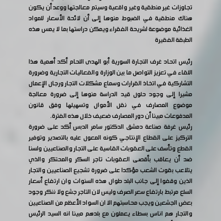
تجاوزات غير منطقية وغير واقعية وسيتم معالجتها ووعد أن يكون
هناك منطقية في الضبوط منوها إلى أن لائحة الأسعار للمواد
الغذائية موضوعة لشريحة الفقراء ويمكن دراستها بما لا يمس هذه
الطبقة الفقيرة
رئيس اتحاد غرف التجارة السورية أبو الهدى اللحام أكد أهمية هذا
اللقاء في تعزيز التواصل ما بين الوزارة والفعاليات التجارية وضرورة
التشاركية في اتخاذ القرارات وسماع مشكلات التجار ورجال الإعمال
مشيرا إلى وجود حلول قيد الدراسة منوها إلى ضرورة معالجة
موضوع المصارف في نقل الأموال وتسهيلها وفق قانون
المدفوعات مبينا أن دور المصارف ضعيف خلال هذه الفترة.
رئيس غرفة صناعة دمشق الدكتور سامر الدبس أكد على ضرورة
التركيز على القطاع الإنتاجي كونه المعول عليه بالتصدير وتوفير
القطع وتأسف على العقوبات القاسية على التجار والصناعيين ولسنا
ضد أن يعاقب بأقصى العقوبات تاجر السكر والمحتكر والذي
يتلاعب بقوت الشعب مؤكدا على ضرورة تشجيع الصناعيين والتجار
الذين وقفوا إلى جانب البلد طوال هذه السنوات وان ارتفاع أسعار
السلع مرتبط بارتفاع سعر الصرف وليس لان التاجر جشع ولا ننكر وجود
بعض الجشعين ويجب محاسبتهم الا ان السواد الأعظم من الصناعيين
والتجار هم اناس بسطاء يعملون مع بلدهم مبينا انه السيد الرئيس