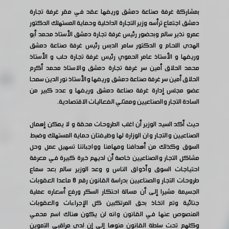
بمشاركة غرفة صناعة دمشق وريفها عقد في مقر غرفة تجارة
دمشق اجتماع ترأسه وزير التجارة الداخلية وحماية المستهلك الدكتور
عمرو نذير سالم وبحضور رئيس غرفة تجارة دمشق الأستاذ محمد أبو
الهدى اللحام و الدكتور سامر الدبس رئيس غرفة صناعة دمشق
وريفها و الأستاذ عامر الحموي رئيس غرفة تجارة حلب و الأستاذ
محمد الحلاق أمين سر غرفة تجارة دمشق والاستاذ محمد أكرم
الحلاق أمين سر غرفة صناعة دمشق وريفها والأستاذ نور الدين سمحا
عضو مجلس إدارة غرفة صناعة دمشق وريفها و عدد كبير من
السادة التجار والصناعيين وممثلي الفعاليات الاقتصادية.
حيث أكد السيد الوزير أن اغلب الطروحات محقة و لا يمكن إهمال
الصناعيين والتجار وان الوزارة لها وظيفتان حماية المستهلك وضبط
السوق وكذلك من أهدافنا ومهامنا وواجباتنا تسهيل عمل وحل
مشاكل التجار والصناعيين خاصة أن لديهم خبرة كبيرة في معرفة
احتياجات السوق وأذواق الناس و وعد الوزير سالم بعد سماع
طروحات التجار والصناعيين بدراسة القانون رقم 8 ماعدا العقوبات
الجسيمة مشيرا إلى أن مسالة احتكار السكر ورفع أسعاره عملية
جنائية وتم اتخاذ بحق المرتكبين كل الإجراءات والعقوبات
المنصوص عنها في القانون وانه لن يكون هناك اسم محمي
وكلهم تحت سلطة القانون منوها إلى إن لدى مراقبي التموين