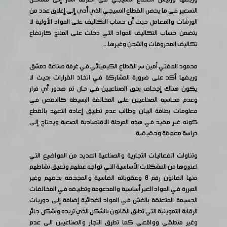
التسعير في ما يخص القطاع النسيجي الذي أدى إلى إغلاق عدد من
الورشات والمعامل حيث أن حساب التكاليف على المواد الأولية لا
يتضمن حساب التكاليف للمواد التي دخلت على المنتج كارتفاع
تكاليف المحروقات والشحن وغيرها...
محمود المفتي أمين سر القطاع الكيميائي في غرفة صناعة دمشق
وريفها أكد على ضرورة المشاركة في اتخاذ القرارات بحيث لا
يكون هناك إجحاف بحق الصناعيين في حال تم صدور أي قرار
وعدم محاسبة الصناعيين على المخالفة البسيطة كالنقص في
معلومات بطاقة البيان وطالب عدم تطبيق إعادة التعهد بالقطع
كونه غير مفيد في هذه المرحلة الاقتصادية الصعبة ويحتاج إلى
دراسة معمقة وحقيقية.
وتناولت الفعاليات التجارية والصناعية العديد من المواضيع التي
اعتبروها من المشكلات الأساسية التي تواجه عملهم وتعيق نشاطهم
منها القانون رقم 8 وعقوباته القاسية والمجحفة بحقهم وغير
المبررة في المواد الغير أساسية والمدعومة وتطبيقه في المخالفات
الجسيمة المتعلقة بالغش في المواد الغذائية إضافة إلى دوريات
الرقابة التموينية التي تطبق القانون بالشكل الذي تريده وبشكل جائر
وغير منطقي وواقعي كما تطرق التجار والصناعيين الى عدم