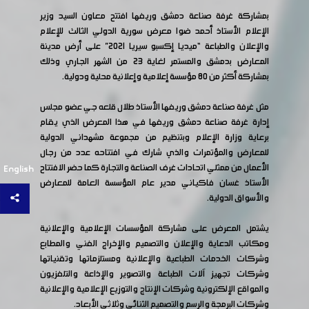
بمشاركة غرفة صناعة دمشق وريفها افتتح معاون السيد وزير
الإعلام الأستاذ أحمد ضوا معرض سورية الدولي الثالث للإعلام
والإعلان والطباعة “ميديا إكسبو سيريا 2021” على أرض مدينة
المعارض بدمشق والمستمر لغاية 23 من الشهر الجاري وذلك
بمشاركة أكثر من 80 مؤسسة إعلامية وإعلانية محلية ودولية.
مثل غرفة صناعة دمشق وريفها الأستاذ طلال قلعه جي عضو مجلس
إدارة غرفة صناعة دمشق وريفها في هذا المعرض الذي يقام
برعاية وزارة الإعلام وبتنظيم من مجموعة مشهداني الدولية
للمعارض والمؤتمرات والذي شارك في افتتاحه عدد من رجال
الأعمال من ممثلي اتحادات غرف الصناعة والتجارة كما حضر الافتتاح
English
الأستاذ غسان فاكياني مدير عام المؤسسة العامة للمعارض
والأسواق الدولية.
يشتمل المعرض على مشاركة المؤسسات الإعلامية والإعلانية
ومكاتب الدعاية والإعلان والتصميم والإخراج الفني والمطابع
وشركات الخدمات الطباعية والإعلانية ومستلزماتها وتقنياتها
وشركات تجهيز آلات الطباعة والتصوير والإذاعة والتلفزيون
والمواقع الإلكترونية وشركات الإنتاج والتوزيع الإعلامية والإعلانية
وشركات البرمجة والرسم والتصميم الثنائي وثلاثي الأبعاد.