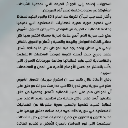
السحوبات إضافة إلى الجوائز القيمة التي تقدمها الشركات
المشاركة عبر سحوبات خاصة ضمن أيام المهرجان.
وأشار قلعه جي الى أن الغرفة منذ العام 2015 ولليوم تجتهد للحفاظ
على تقديم صورة مميزة للفعاليات الاقتصادية التي تقيمها
وخاصة الفعاليات القريبة من المواطن كمهرجان التسوق الشهري
صنع في سورية الذي أصبح علامة تجارية مسجلة تختصر فيها كل
معاني الفائدة للمواطن والبهجة والتسلية والأمان والتسوق بالشكل
الراقي في مكان واحد يجد فيه المواطن كل ما يحتاجه بشكل
منظم ومريح حيث أعطت الغرفة نموذجاً للمنظمات الاجتماعية
والاقتصادية تبني عليه فعالياتها وخاصة مهرجانات التسوق التي
بدأت بالانتشار مع تحسن الأوضاع الأمنية في المدن و المحافظات
السورية.
وقال الأستاذ طلال قلعه جي ان استمرار مهرجان التسوق الشهري
صنع في سورية ليصل للدورة 110 على مدار ست سنوات هو دليل على
أن المواطن قادر على اختيار الفعالية الأفضل ودعمها من خلال
متابعتها أينما تقام، وكل فعالية يتم تنظيمها بقصد التقليد هي
فعالية تسيء لنفسها وتعطي صورة مغلوطة عن الفعاليات
الاقتصادية في سورية لذلك تجهد غرفة صناعة دمشق وريفها على
مد يد العون و التعاون مع جميع الفعاليات لتكون كل النشاطات
المجتمعية التي تهم المواطن بالصورة الأفضل و تقديم الفائدة