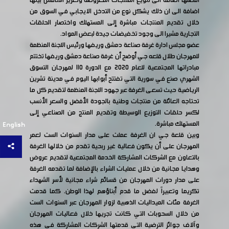
افضلها اضافة الى تنويع المنتجات المعروضة وتعزيز التنافس بينها
اضافة الى ان ذلك يشكل نوع من التدخل الايجابي في السوق من
خلال تقديم المنتجات مباشرة إلى المستهلك واختصار الحلقات
التجارية مشيرا الى وجود تخفيضات جيدة لبعض المواد.
عضو مجلس ادارة غرفة صناعة دمشق وريفها ورئيس اللجنة المنظمة
للمهرجان طلال قلعه جي أوضح أن غرفة صناعة دمشق وريفها تختتم
مبادراتها المجتمعية للعام 2020 مع الدورة 110 لمهرجان التسوق
الشهري صنع في سورية التي تفتتح أبوابها اليوم في مدينة تشرين
الرياضية حيث تسعى الغرفة عبر جهود اللجنة المنظمة لتقديم كل ما
تحتاجه العائلة من منتجات وطنية بالجودة الأفضل والسعر الأنسب
لكسر حلقات التوزيع الوسيطة وتقديم المنتج من الصناعي إلى
المستهلك مباشرة.
English
وبين قلعة جي ان الغرفة عملت على مدار السنوات الست لعمر
المهرجان على أن يكون فعالية غير ربحية تقدم من خلالها الغرفة
بالتعاون مع الشركات المشاركة الخدمة المجتمعية لتقديم عروض
وهدايا مجانية من خلال عمليات الشراء بالإضافة لما تقدمه الغرفة
على مدار دورات المهرجان من قسائم شراء مجانية لأسر الشهداء
تكريما وتعبيراً لفضل ما قدم أبناؤهم لهذا الوطن. كما قدمت
الغرفة مئات الميداليات الذهبية لزوار المهرجان عبر السنوات الست
من خلال السحوبات التي كانت تجريها خلال فعاليات المهرجان
وآلاف جوائز الترضية التي قدمتها الشركات المشاركة في هذه