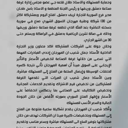
وحماية المستهلك والاستاذ طلال قلعه جي عضو مجلس إدارة غرفة
صناعة دمشق وريفها و رئيس اللجنة المنظمة و الاستاذ باسل طحان
مدير فرع السورية للتجارة لريف دمشق، افتتح اليوم وبمشاركة اكثر
من ١٣٠ شركة وطنية مهرجان التسوق الشهري صنع في سورية
بنسخته العاشرة بعد المئة الذي تنظمه غرفة صناعة دمشق وريفها
وذلك في صالة تشرين الرياضية بدمشق في البرامكة ويستمر حتى
٣٠ من الشهر الجاري.
وخلال جولة على الشركات المشاركة اكد معاون وزير التجارة
الداخلية الأستاذ جمال شعيب ان المهرجان إحدى المبادرات المهمة
التي تسعى من خلالها غرفة الصناعة لتخفيض الأسعار والتأثير
الإيجابي على السوق مبيناً أن اهمية المهرجان تأتي نتيجة كسره
للحلقات الوسيطة وإيصال السلعة من المنتج إلى المستهلك مباشرة،
وبين الأستاذ جمال شعيب ان الميزات التي تقدمها الغرفة
للمشاركين من تخفيض قيم الاشتراك وتقديم الخدمات المجانية
وتخفيض التكاليف على الصناعي بما ينعكس انخفاضاً على
الأسعار وإظهار المنتج السوري بصورته الأفضل من خلال الجودة
العالية والسعر الأنسب للمستهلك
وأكد شعيب ان المهرجان يقدم تشكيلة سلعية متنوعة من المنتج
إلى المستهلك وبتخفيضات كبيرة مبينا ان الشركات تهدف من خلال
مشاركتها بتوفير السلع الى المستهلك مباشرة وبسعر مناسب وتقديم