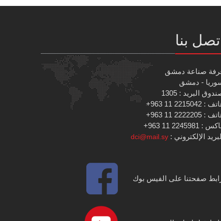
تصل بنا
رفة صناعة دمشق
وريا - دمشق
دوق البريد : 1305
 : 2215042 11 963+
 : 2222205 11 963+
س : 2245981 11 963+
بريد الإلكتروني :
dci@mail.sy
ابط صفحتنا على الفيس بوك