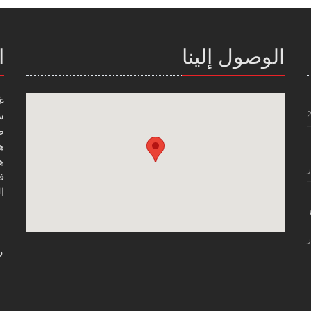
الوصول إلينا
ا
غ
س
صن
هاتف
هاتف
ر
فاك
ال
ر
ر