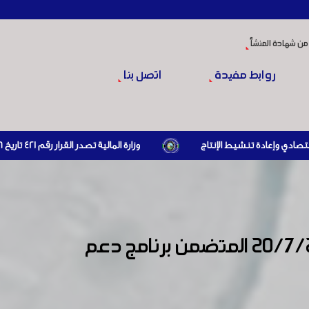
من شهادة المنشأ
روابط مفيدة
اتصل بنا
وزارة المالية تصدر القرار رقم 421 تاريخ 24/3/2026 المتضمن الزام المستوردين بإبراز براءة ذمة مالية سارية صادرة عن الهيئة العامة للضرائب والرسوم أو مديرياتها عند القيام بعمليات الاستيراد
بكتاب هيئة دعم وتنمية الإنتاج المحلي والصادرات رقم 668 تاريخ 20/7/2020 المتضمن برنامج دعم