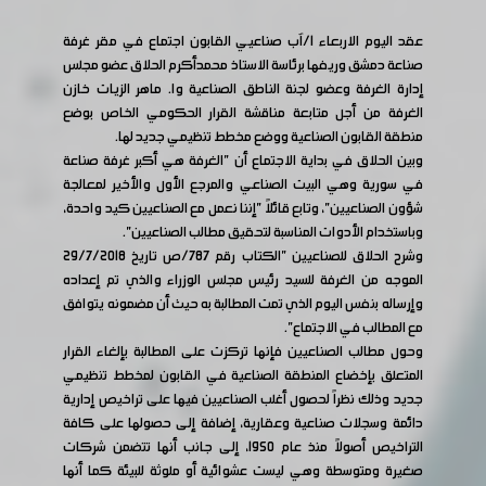
عقد اليوم الاربعاء 1/آب صناعيي القابون اجتماع في مقر غرفة
صناعة دمشق وريفها برئاسة الاستاذ محمدأكرم الحلاق عضو مجلس
إدارة الغرفة وعضو لجنة الناطق الصناعية وا. ماهر الزيات خازن
الغرفة من أجل متابعة مناقشة القرار الحكومي الخاص بوضع
منطقة القابون الصناعية ووضع مخطط تنظيمي جديد لها.
وبين الحلاق في بداية الاجتماع أن "الغرفة هي أكبر غرفة صناعة
في سورية وهي البيت الصناعي والمرجع الأول والأخير لمعالجة
شؤون الصناعيين"، وتابع قائلاً "إننا نعمل مع الصناعيين كيد واحدة،
وباستخدام الأدوات المناسبة لتحقيق مطالب الصناعيين".
وشرح الحلاق للصناعيين "الكتاب رقم 787/ص تاريخ 29/7/2018
الموجه من الغرفة للسيد رئيس مجلس الوزراء والذي تم إعداده
وإرساله بنفس اليوم الذي تمت المطالبة به حيث أن مضمونه يتوافق
مع المطالب في الاجتماع".
وحول مطالب الصناعيين فإنها تركزت على المطالبة بإلغاء القرار
المتعلق بإخضاع المنطقة الصناعية في القابون لمخطط تنظيمي
جديد وذلك نظراً لحصول أغلب الصناعيين فيها على تراخيص إدارية
دائمة وسجلات صناعية وعقارية، إضافة إلى حصولها على كافة
التراخيص أصولاً منذ عام 1950، إلى جانب أنها تتضمن شركات
صغيرة ومتوسطة وهي ليست عشوائية أو ملوثة للبيئة كما أنها