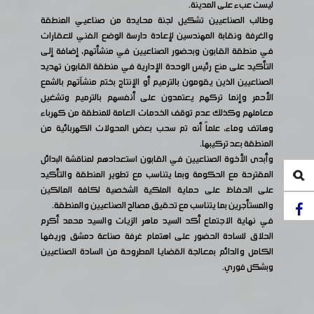
ليست عبء على المدينة.
وطالب الصناعيين تشكيل لجنة محايدة من صناعيي المنطقة
والغرفة ونقابة المهندسين لإعادة دارسة الوضع الفني للعقارات
في منطقة القابون وبحضور الصناعيين في منشأتهم، إضافة إلى
التأكيد على منع رئيس الوحدة الإدارية في منطقة القابون تهديد
الصناعيين الذين يقومون بالترميم أو الإنتاج بختم منشآتهم بالشمع
الأحمر وإنما تركهم يعتمدون على أنفسهم بالترميم وتشغيل
معاملهم وكذلك عدم توقف الخدمات العامة للمنطقة من كهرباء
وهاتف وماء، علماً أنه تم سحب بعض المحولات الكهربائية من
المنطقة بعد تركيبها.
وأبدى الأخوة الصناعيين في القابون استعدادهم لمناقشة البدائل
المقترحة مع الحكومة وبما يتناسب مع تطوير المنطقة والتأكيد
على الحفاظ على حماية الملكية الشخصية لكافة المالكين
والمستأجرين بما يتناسب مع تحقيق مصالح الصناعيين والمنطقة.
في نهاية الاجتماع أكد السيد ماهر الزيات والسيد محمد أكرم
الحلاق للسادة الحضور على اهتمام غرفة صناعة دمشق وريفها
الكامل والدائم بمعالجة القضايا المطروحة من السادة الصناعيين
وبشكل فوري.