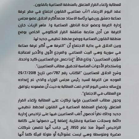
للمطالبة بإلغاء القرار المتعلق بالمنطقة الصناعية بالقابون..
عقد اليوم الاربعاء 1/آب صناعيي القابون اجتماع في مقر غرفة
صناعة دمشق وريفها برئاسة الاستاذ محمدأكرم الحلاق عضو مجلس
إدارة الغرفة وعضو لجنة الناطق الصناعية وا. ماهر الزيات خازن
الغرفة من أجل متابعة مناقشة القرار الحكومي الخاص بوضع
منطقة القابون الصناعية ووضع مخطط تنظيمي جديد لها.
وبين الحلاق في بداية الاجتماع أن "الغرفة هي أكبر غرفة صناعة
في سورية وهي البيت الصناعي والمرجع الأول والأخير لمعالجة
شؤون الصناعيين"، وتابع قائلاً "إننا نعمل مع الصناعيين كيد واحدة،
وباستخدام الأدوات المناسبة لتحقيق مطالب الصناعيين".
وشرح الحلاق للصناعيين "الكتاب رقم 787/ص تاريخ 29/7/2018
الموجه من الغرفة للسيد رئيس مجلس الوزراء والذي تم إعداده
وإرساله بنفس اليوم الذي تمت المطالبة به حيث أن مضمونه يتوافق
مع المطالب في الاجتماع".
وحول مطالب الصناعيين فإنها تركزت على المطالبة بإلغاء القرار
المتعلق بإخضاع المنطقة الصناعية في القابون لمخطط تنظيمي
جديد وذلك نظراً لحصول أغلب الصناعيين فيها على تراخيص إدارية
دائمة وسجلات صناعية وعقارية، إضافة إلى حصولها على كافة
التراخيص أصولاً منذ عام 1950، إلى جانب أنها تتضمن شركات
صغيرة ومتوسطة وهي ليست عشوائية أو ملوثة للبيئة كما أنها