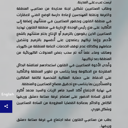
ليست عبء على المدينة.
وطالب الصناعيين تشكيل لجنة محايدة من صناعيي المنطقة
والغرفة ونقابة المهندسين لإعادة دارسة الوضع الفني للعقارات
في منطقة القابون وبحضور الصناعيين في منشأتهم، إضافة إلى
التأكيد على منع رئيس الوحدة الإدارية في منطقة القابون تهديد
الصناعيين الذين يقومون بالترميم أو الإنتاج بختم منشآتهم بالشمع
الأحمر وإنما تركهم يعتمدون على أنفسهم بالترميم وتشغيل
معاملهم وكذلك عدم توقف الخدمات العامة للمنطقة من كهرباء
وهاتف وماء، علماً أنه تم سحب بعض المحولات الكهربائية من
المنطقة بعد تركيبها.
وأبدى الأخوة الصناعيين في القابون استعدادهم لمناقشة البدائل
المقترحة مع الحكومة وبما يتناسب مع تطوير المنطقة والتأكيد
على الحفاظ على حماية الملكية الشخصية لكافة المالكين
والمستأجرين بما يتناسب مع تحقيق مصالح الصناعيين والمنطقة.
في نهاية الاجتماع أكد السيد ماهر الزيات والسيد محمد أكرم
English
الحلاق للسادة الحضور على اهتمام غرفة صناعة دمشق وريفها
الكامل والدائم بمعالجة القضايا المطروحة من السادة الصناعيين
وبشكل فوري.
بطلب من صناعيي القابون عقد اجتماع في غرفة صناعة دمشق
وريفها..