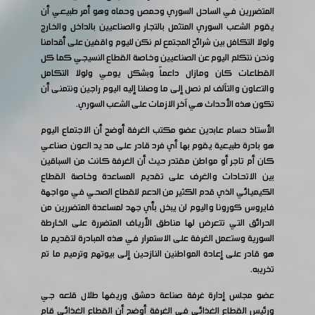
المتضررين في الساحل السوري وحمص وحماه وهو أمر طبيعي أن
يقوم الشعب السوري المتثمل بالتجار والصناعيين بالداخل والخارج
ولولا التكافل بين شرائح المجتمع لم نكن لليوم واقفين على أقدامنا
ونحن نتكلم اليوم عن الصناعيين وخاصة القطاع النسيجي كما كل
القطاعات كان ومازال داعماً وبشكل يومي ولولا التكامل
والتعاون والتآلف لم نصل إلى ما وصلنا إليه اليوم راجين ونتمنى أن
تكون هذه الأحداث هي آخر الازمات على الشعب السوري.
الأستاذ حسام عابدين عضو مكتب الغرفة أوضح أن الاجتماع اليوم
هو بادرة طبيعية يقوم بها أي فرد قادر على مد يد العون صناعي
كان أم تاجر أو مواطن مقتدر حيث أن الغرفة كانت من السباقين
بين الاتحادات والغرف على تقديم المساعدة وخاصة القطاع
الكيميائي الذي قدم الكثير من الدعم للقطاع الصحي في مواجهة
فايروس كورونا واليوم لن يبخل بأي جهد لمساعدة المتضررين من
الحرائق التي تتعرض لها مناطق الأرياف المتضررة على الخارطة
السورية وستعمل الغرفة على الاستمرار في هذه المبادرة لتقديم ما
هو قادر على إعادة المواطنين النازحين إلى بيوتهم وترميم ما تم
تخريبه.
عضو مجلس إدارة غرفة صناعة دمشق وريفها طلال قلعه جي
ورئيس القطاع الغذائي في الغرفة أوضح أن القطاع الغذائي قام