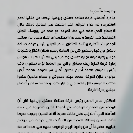
برداً وسلاماً سورية
مبادرة أطلقتها غرفة صناعة دمشق وريفها تهدف من خلالها لدعم
المتضررين من جراء الحرائق التي اندلعت في الساحل وذلك خلال
الاجتماع الذي عقد في مقر الغرفة مع عدد من رؤوساء اللجان
القطاعية في الغرفة و عدد من الصناعيين والتجار وعدد من ممثلي
الجمعيات الأهلية برئاسة الدكتور سامر الدبس رئيس غرفة صناعة
دمشق وريفها وبحضور كل من السادة وسيم قطان الفائز بانتخابات
مجلس إدارة غرفة تجارة دمشق و عامر خيتي الفائز بانتخابات مجلس
إدارة غرفة تجارة ريف دمشق وكل من السادة لؤي نحلاوي نائب
رئيس الغرفة، محمد أكرم الحلاق أمين سر الغرفة، محمد أيمن
مولوي خازن الغرفة، محمد مهند دعدوش و حسام عابدين عضوا
مكتب الغرفة، طلال قلعه جي و نزار بكور و محمد فياض أعضاء
مجلس إدارة الغرفة.
الدكتور سامر الدبس رئيس غرفة صناعة دمشق وريفها قال أن
الهدف من المبادرة الوقوف مع أخوتنا الذين تتضرروا في هذه
المأساة التي أدت إلى تضرر غابات عمرها آلاف السنين وبيوت عمرها
مئات السنين وهناك العديد من العائلات التي خرجت من بيوتهم
بثيابهم. مضيفاً أن من واجبنا اليوم الوقوف معهم في هذه المرحلة