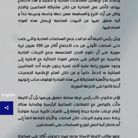
ونقدم قدر الإمكان المساعدات المادية و العينية و هذا الاجتماع
يهدف لتأطير عمل المبادرة من خلال مشاركة الصناعيين والتجار
وكل من أراد التبرع والمساهمة ضمن حملة واسعة وسريعة جداً و
آلية متفق عليها من الجهات المختصة لإيصال هذه المواد
لمستحقيها.
وبيّن رئيس الغرفة أنه تم البدء بجمع المساعدات المادية والتي بلغت
حتى الساعات الأولى من بدء الاجتماع أكثر من 200 مليون ليرة
سورية على أن تقوم اللجان المتخصصة بجمع التبرعات المادية
والعينية مع التركيز على معامل المواد الغذائية مع الاشارة إلى
وجود مشروع زراعة عشرة آلاف شجرة زيتون طرحه أحد الصناعيين
للمباشرة به لاحقاً، داعياً و من خلال المنابر الإعلامية الجمعيات
الخيرية والأهلية للمشاركة في هذه المبادرة للوقوف بجانب إخوتهم
أينما كانوا على الخارطة السورية.
English
لؤي نحلاوي نائب رئيس غرفة صناعة دمشق وريفها بيّن أن الغرفة
بدأت بالتواصل مع القطاعات الصناعية الرئيسية وكبداية هناك
أرقام تبرعات مادية جيدة إضافة إلى كميات كبيرة عينية متوقعاً
زيادة حجم وقيم التبرعات خلال الساعات والأيام القادمة لافتاً إلى
أنه بانتظار آلية العمل لتوزيع المساعدات على المستحقين.
عضو مكتب الغرفة الاستاذ محمد مهند دعدوش أكد على مساعدة