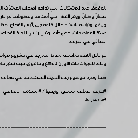
للوقوف عند المشكلات التي تواجه أصحاب المنشآت الصناع
صغاراً وكباراً، ويتم التفنن في أصنافه ومكوناته، ت
وريفها وترأسه الاستاذ طلال قلعه جي رئيس القطاع الغذا
هيئة المواصفات، د.عهدأبو يونس رئيس اللجنة القطا
الغذائي في الغرفة.
وذلك للعبوات ذات الاوزان 20كغ ومافوق, حيث تعتبر مادة أولية تستخدم في منتجات متعددة.
كما وطرح موضوع زبدة الحليب المستخدمة في صناعة ال
#غرفة_صناعة_دمشق_وريفها
/
#المكتب_الاعلامي
#dci_syria
-----------------------------------