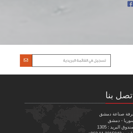
تصل بنا
رفة صناعة دمشق
وريا - دمشق
دوق البريد : 1305