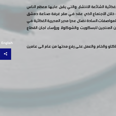
ائية الشائعة الانتشار، والتي يقبل عليها معظم الناس
لك خلال الاجتماع الذي عقد في مقر غرفة صناعة دمشق
لمواصفات السادة نضال عدرا مدير المديرية الغذائية في
المنتجين للبسكويت والشوكولا ورؤساء لجان القطاع
English
ها نسبة الرماد ل 3,5%، بالإضافة لمدة صلاحية مادة الكاكاو والخام والعمل على رفع مدتها من عام الى عامين