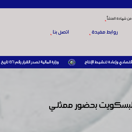
من شهادة المنشأ
روابط مفيدة
اتصل بنا
وزارة المالية تصدر القرار رقم 421 تاريخ 24/3/2026 المتضمن الزام المستوردين بإبراز براءة ذمة مالية سارية صادرة عن الهيئة العامة للضرائب والرسوم أو مديرياتها عند القيام بعمليات الاستيراد
 البسكويت بحضور ممثلي