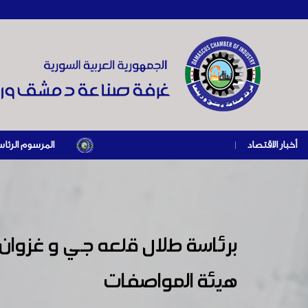
أخبار الاقتصاد
|
المرسوم الرئاسي رقم /69/ لعام 2026 .. دعم ضريبي للمنشآت المتضررة في إطار مسار التعافي الاقتصادي وإعادة تنشيط الإن
برئاسة طلال قلعه جي و غزوا
هيئة المواصفات