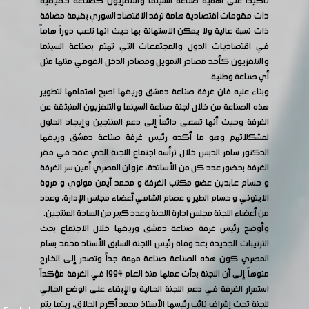
تأكيدًا على أهمية صناعة السينما والتلفزيون كصناعة حقيقية
ذات مقومات اقتصادية هامة ترفد الاقتصاد السوري بقيمة مضافة
ذات نسبة عالية ولا يمكن الاستهانة بها حيث انها تلعب دوراً هاماً
في اقتصاديات الدول والمجتمعات التي تهتم بصناعة السينما
والتلفزيون كأحد مصادر التمويل ومصادر الدخل القومي مثلها مثل
أي صناعة وطنية.
وبناء عليه فان غرفة صناعة دمشق وريفها اصبح اهتمامها لتطوير
هذه الصناعة من خلال لجنة صناعة السينما والتلفزيون المنبثقة عن
الغرفة وحيث أنها تسعى دائماً إلى دعم المنتجين وإيجاد الحلول
لمشكلاتهم وهو ما أكده رئيس غرفة صناعة دمشق وريفها
الدكتور سامر الدبس خلال ترأسه اجتماع اللجنة الذي عقد في مقر
الغرفة بحضور عدد كل من الأساتذة: غزوان المصري أمين سر الغرفة
و حسام عابدين عضو مكتب الغرفة و محمد أيمن مولوي و مروة
الايتوني و حسام الطير و عصام الشامي أعضاء مجلس الإدارة، وعدد
من أعضاء اللجنة مجلس ادارة اللجنة وعدد كبير من السادة المنتجين.
وأوضح رئيس غرفة صناعة دمشق وريفها خلال الاجتماع بحث
الترتيبات الجديدة بعد وفاة رئيس اللجنة السابق الأستاذ محمد بسام
المصري كون هذه الصناعة صناعة مهمة جداً وتصدر إلى الخارج
منوهاً إلى أن اللجنة بدأت عملها منذ العام 1994 في الغرفة مؤكداً
استمرار الغرفة في دعم اللجنة الحالية والإبقاء على الوضع الحالي
للجنة تحت إشراف نائب رئيسها الأستاذ محمد أكرم الحلاق، ريثما يتم