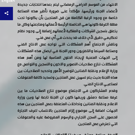
English
الانتهاء من الموسم الدرامي الرمضاني ليتم بعدها انتخابات جديدة
لأعضاء اللجنة ورئيسها، مؤكداً على ضرورة تأطير هذه الصناعة
خاصة مع وجود الرغبة الكاملة من قبل المنتجين بأن يكونوا تحت
مظلة الغرفة كونها هي الحاضنة الرئيسة لأعمالها ومتابعتها وكل ما
يتعلق بتسجيل الشركات والملكية لأعمالهم إضافة إلى وجود نظام
تحكيمي دقيق لأي خلاف قد يحدث في أي عمل فني.
وناقش الاجتماع أهم المشكلات التي تواجه عمل الانتاج الفني
وصناعة السينما والتلفزيون ودور اللجنة في ايصال هذه المشكلات
إلى الجهات المعنية لإيجاد الحلول المناسبة لها ومن أهم هذه
المشكلات تنازع صلاحيات التصوير والاذون والتسجيل والتواصل مع
وزارة الإعلام ونقابة الفنانين لتوضيح الأمور وتحديد الصلاحيات بين
هذه اللجنة بحيث يتم تسهيل عمل المنتجين وتسديد كافة المعوقات
لصناعيي الانتاج الفني.
وقدم المشاركون في الاجتماع موضوع تنازع الصلاحيات ما بين
غرفة صناعة دمشق وريفها كون ان اللجنة تابعة لها وبين وزارة
الاعلام ونقابة الفنانين وتداخلات المتعلقة بعمل المنتجين بين هذه
الجهات اضافة إلى موضوع إلزام المنتجين بالانتساب لغرف التجارة
للحصول على السجل التجاري والرسوم المفروضة عليه والمعوقات
التي تعترض عمل المنتجين.