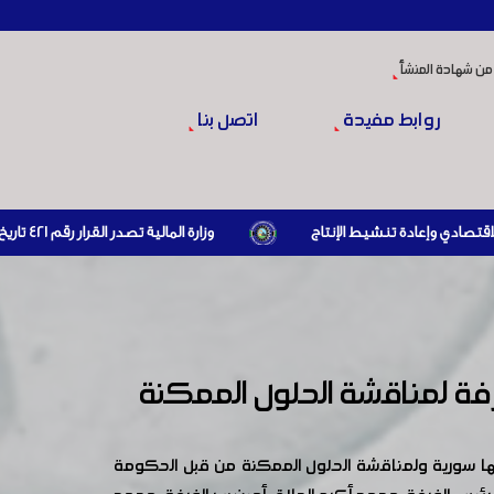
من شهادة المنشأ
روابط مفيدة
اتصل بنا
وزارة المالية تصدر القرار رقم 421 تاريخ 24/3/2026 المتضمن الزام المستوردين بإبراز براءة ذمة مالية سارية صادرة عن الهيئة العامة للضرائب والرسوم أو مديرياتها عند القيام بعمليات الاستيراد
فة لمناقشة الحلول الممكنة
 بها سورية ولمناقشة الحلول الممكنة من قبل الحكومة