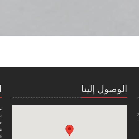
الوصول إلينا
ا
غ
س
صن
هاتف
هاتف