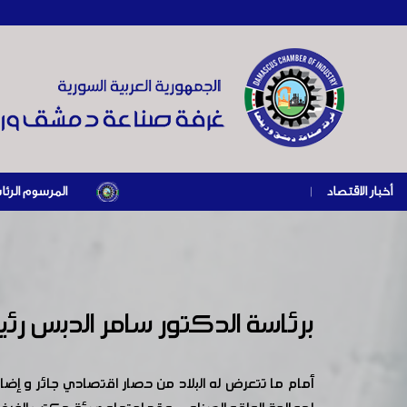
أخبار الاقتصاد
|
المرسوم الرئاسي رقم /69/ لعام 2026 .. دعم ضريبي للمنشآت المتضررة في إطار مسار التعافي الاقتصادي وإعادة تن
برئاسة الدكتور سامر الدبس رئ
أمام ما تتعرض له البلاد من حصار اقتصادي جائر و إضا