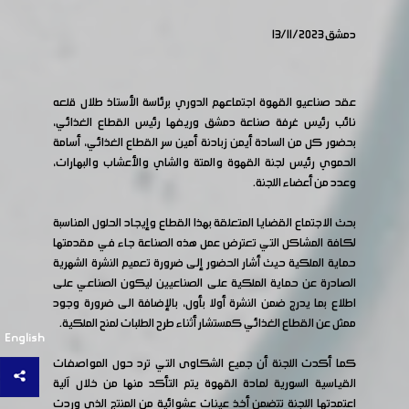
دمشق 13/11/2023
عقد صناعيو القهوة اجتماعهم الدوري برئاسة الأستاذ طلال قلعه
نائب رئيس غرفة صناعة دمشق وريفها رئيس القطاع الغذائي،
بحضور كل من السادة أيمن زبادنة أمين سر القطاع الغذائي، أسامة
الحموي رئيس لجنة القهوة والمتة والشاي والأعشاب والبهارات،
وعدد من أعضاء اللجنة.
بحث الاجتماع القضايا المتعلقة بهذا القطاع وإيجاد الحلول المناسبة
لكافة المشاكل التي تعترض عمل هذه الصناعة جاء في مقدمتها
حماية الملكية حيث أشار الحضور إلى ضرورة تعميم النشرة الشهرية
الصادرة عن حماية الملكية على الصناعيين ليكون الصناعي على
اطلاع بما يدرج ضمن النشرة أولا بأول، بالإضافة الى ضرورة وجود
ممثل عن القطاع الغذائي كمستشار أثناء طرح الطلبات لمنح الملكية.
English
كما أكدت اللجنة أن جميع الشكاوى التي ترد حول المواصفات
القياسية السورية لمادة القهوة يتم التأكد منها من خلال آلية
اعتمدتها اللجنة تتضمن أخذ عينات عشوائية من المنتج الذي وردت