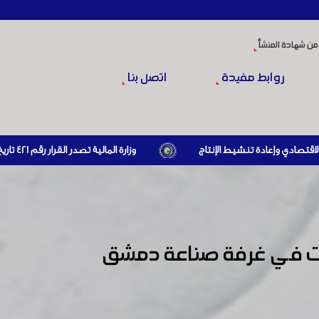
من شهادة المنشأ
روابط مفيدة
اتصل بنا
وزارة المالية تصدر القرار رقم 421 تاريخ 24/3/2026 المتضمن الزام المستوردين بإبراز براءة ذمة مالية سارية صادرة عن الهيئة العامة للضرائب والرسوم أو مديرياتها عند القيام بعمليات الاستيراد
نات في غرفة صناعة دمشق