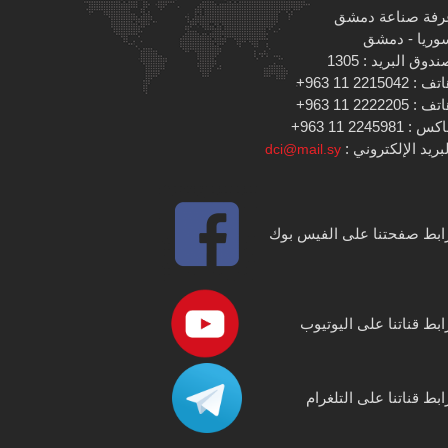
رفة صناعة دمشق
وريا - دمشق
دوق البريد : 1305
 : 2215042 11 963+
 : 2222205 11 963+
س : 2245981 11 963+
بريد الإلكتروني :
dci@mail.sy
ابط صفحتنا على الفيس بوك
ابط قناتنا على اليوتيوب
ابط قناتنا على التلغرام