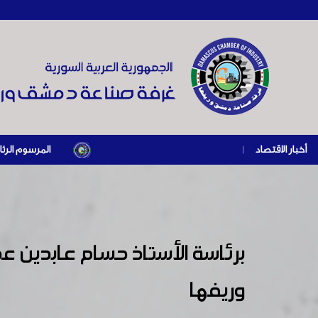
أخبار الاقتصاد
|
المرسوم الرئاسي رقم /69/ لعام 2026 .. دعم ضريبي للمنشآت المتضررة في إطار مسار التعافي الاقتصادي وإعادة ت
برئاسة الأستاذ حسام عابدين
وريفها