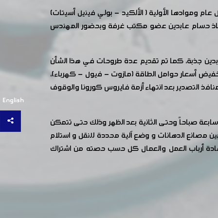
ام وموادها الأولية ( الألكيد - بولي فينيل أسيتات)
تاذ حسام عابدين عضو مكتب غرفة وبحضور المهندس
عابدين جذبة، كما تم تقديم عدة طروحات في هذا الشأن
يض أسعار حوامل الطاقة (مازوت - فيول - كهرباء)،
افذ التصدير بعد انتهاء أزمة فايروس كورونا والوقوف
English
سابعة صباحاً وحتى الثانية بعد الظهر وذلك حتى تتمكن
بين مصانع الدهانات و وضع آلية محددة للنقل و استلام
لسادة أرباب العمل والعمال كل حسب حصته من اشتراك