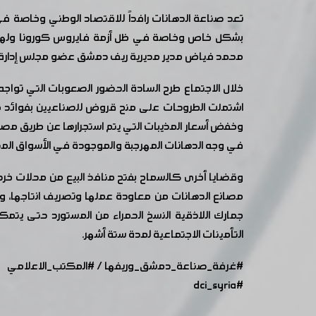
تعد صناعة الدهانات رافداً للاقتصاد الوطني وخاصة في
بشكل خاص وخاصة في ظل أزمة فايروس كورونا ولهذا
محمد فياض مدير مديرية ريف دمشق عضو مجلس إدارة الغ
خلال الاجتماع طرح السادة الحضور الصعوبات التي تواج
اشتملت الطروحات على منح قروض للصناعيين بفوائد م
وخفض أسعار المذيبات التي يتم استجرارها عن طريق مصف
في وجه الدهانات المهرجبة والموجودة في الأسواق المحل
وقضايا أخرى كالسماح بفتح منافذ البيع من محلات خرداو
مصانع الدهانات من معاودة عملها وتصريف انتاجها، والت
جمارك اللاذقية النسخ الحمراء من المستورد حتى يتم
التأمينات الاجتماعية لمدة ستة أشهر.
#غرفة_صناعة_دمشق_وريفها
/
#المكتب_الاعلامي
#dci_syria