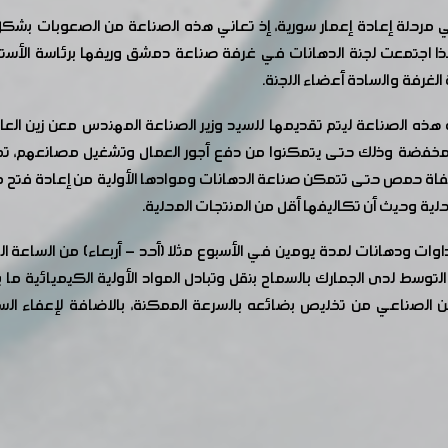
 مرحلة إعادة إعمار سورية، إذ تعاني هذه الصناعة من الصعوبات بشكل ع
 اجتمعت لجنة الدهانات في غرفة صناعة دمشق وريفها برئاسة الأس
رفة والسادة أعضاء اللجنة.
ه هذه الصناعة ليتم تقديمها للسيد وزير الصناعة المهندس معن زين ال
خفضة وذلك حتى يتمكنوا من دفع أجور العمال وتشغيل مصانعهم، تخف
اة حمص حتى تتمكن صناعة الدهانات وموادها الأولية من إعادة فتح من
ية وحيث أن تكاليفها أقل من المنتجات المحلية.
ات ودهانات لمدة يومين في الأسبوع مثلا (أحد - أربعاء) من الساعة ال
وسط لدى الجمارك بالسماح بنقل وتبادل المواد الأولية الكيميائية ما 
كن الصناعي من تخليص بضائعه بالسرعة الممكنة، بالاضافة لإعفاء ا