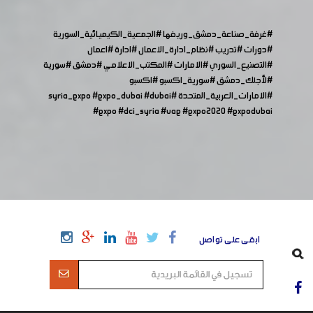
#غرفة_صناعة_دمشق_وريفها
#الجمعية_الكيميائية_السورية
#دورات
#تدريب
#نظام_ادارة_الاعمال
#ادارة
#اعمال
#التصنيع_السوري
#الامارات
#المكتب_الاعلامي
#دمشق
#سورية
#لأجلك_دمشق
#سورية_اكسبو
#اكسبو
#الامارات_العربية_المتحدة
#syria_expo
#dubai
#expo_dubai
#expo
#dci_syria
#uae
#expo2020
#expodubai
ابقى على تواصل