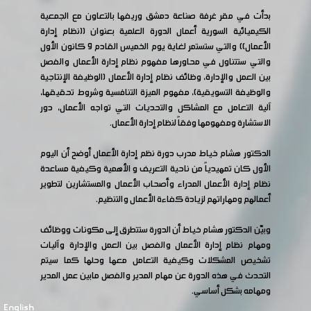
بدأت في مقر غرفة صناعة دمشق وريفها بالتعاون مع الجمعية
الكيميائية السورية أعمال الدورة العلمية بعنوان ((نظام إدارة
الأعمال)) والتي ستستمر لغاية يوم الخميس القادم 9 كانون الأول
والتي ستتناول في محاورها مفهوم نظام إدارة الأعمال والفصل
بين العمل والإدارة، وظائف نظام إدارة الأعمال (الوظيفة الإنتاجية
والوظيفة التسويقية)، مفهوم الميزة التنافسية وشروط تحقيقها،
آلية التعامل مع المشاكل والتحديات التي تواجه الأعمال، دور
الاستشارة ومفهومها وفقاً لنظام إدارة الأعمال.
الدكتور هشام خياط مدرب دورة نظم إدارة الأعمال أوضح أن اليوم
الأول كان تمهيدياً من ناحية التعريف و الأهمية وكيفية مساعدة
نظام إدارة الأعمال المدراء وأصحاب الأعمال والمستشارين لتطوير
أعمالهم ومهاراتهم لزيادة كفاءة الأعمال والتنظيم.
وبيّن الدكتور هشام خياط أن الدورة ستتطرق إلى مكونات ووظائف
ومهام نظام إدارة الأعمال والفصل بين العمل والإدارة وآليات
تشخيص المشكلات وكيفية التعامل معها وحلها كما سيتم
التحدث في هذه الدورة عن مهام المدير والفصل مابين عمل المدير
ومهامه بشكل أساسي.
English