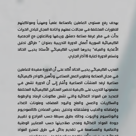
بهدف رفع مستوى العاملين بالصناعة علمياً ومهنياً ومواكبتهم
للتطورات المختلفة في مجالات عملهم واتاحة المجال لتبادل الخبرات
بدأت في مقر غرفة صناعة دمشق وريفها وبالتعاون مع الجمعية
الكيميائية السورية أعمال الدورة التدريبية بعنوان " طرائق تحليل
الأغذية والمياه" يديرها المدرب الكيميائي الأستاذ يحيى الخالد
وتستمر الدورة لغاية 16 آذار الجاري.
المدرب الكيميائي يحيى الخالد أكد على أن الدورة مفيدة للعاملين
في مجال الصناعة وتطوير العمل الصناعي وتأهيل كوادر كيميائية
صناعية لرفد المنشآت الصناعية وأشار إلى أن الدورة تشمل في
مضمونها التدريب على كيفية تحضير المحاليل الكيميائية المختلفة
للعديد من المواد الغذائية والتي تشمل مكونات الرماد والرطوبة
والسكريات والعسل والملح واليود المضاف وملونات الغذاء
وإضافاته والحليب ومشتقاته وتحليل بعض المعادن كالصوديوم
والبوتاسيوم والزيوت، وذلك بطرق بسيطة حسب المراجع و تقييم
جودة المواد الغذائية ومدى صلاحيتها حسب المعايير الوطنية
والعالمية والمساهمة في تقديم بدائل في طرق تصنيع المواد