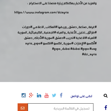
وللمزيد من الأخبار يمكنكم زيارة منصتنا على الانستغرام :
https://www.instagram.com/dcisyria​
#غرفة_صناعة_دمشق_وريفها
#المكتب_الاعلامي
#دورات
#طرائق_تحليل_الأغذية_والمياه
#الجمعية_الكيميائية_السورية
#المياه
#الاغذية
#تدريب
#دمشق
#سورية
#لأجلك_دمشق
#أكسبو
#الإمارات
#سورية_اكسبو
#اكسبو
#syria_expo
#expo_dubai
#dubai
#expo
#uae
#dci_syria
ابقى على تواصل