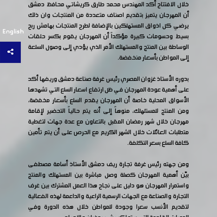
خلال الافتتاح أكد المهندس محمد طارق كريشاتي محافظ دمشق
أن المهرجان يتميز بتقديم اصناف متعددة من المنتجات وان ذلك
يرضي كل اذواق المستهلكين بالإضافة لطرح المنتجات بهامش ربح
English
بسيط وحسومات كبيرة مؤكداً أن المهرجان يقوم بكسر حلقات
الوساطة بين المنتج والمستهلك الأمر الذي يؤدي إلى وصول السلعة
إلى المواطن بأسعار منخفضة.
بدوره الأستاذ غزوان المصري رئيس غرفة صناعة دمشق وريفها أكد
على أهمية عودة المهرجان في ظل ارتفاع اسعار السلع التي تشهدها
الأسواق المحلية خاصة أن المهرجان يقدم السلع بأسعار مخفضة،
ومن المنتج للمستلهلك، منوهاً إلى أنه يتم حالياً التحضير لإقامة
مهرجان خلال شهر رمضان المقبل بالتعاون مع عدة جهات لتغطية
متطلبات العائلات خلال الشهر الكريم مع الحرص على أن يتم تأمين
كافة السلع بسعر التكلفة.
ومن جهته رئيس غرفة تجارة ريف دمشق الأستاذ أسامة مصطفى
بيّن أهمية المهرجان كصلة وصل مباشرة بين المستهلك والمنتج
واستمرار المهرجان هو دليل على نجاح هذا العمل المشترك بين غرف
التجارة والصناعة مع الجهات الرسمية الراعية والداعمة لهذه الفعالية
لتقديم الأنسب سعرا وجودة للمواطن خلال هذه الدورة وفي