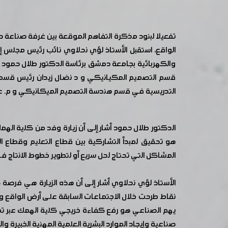
تفعيلا لبنود مذكرة التفاهم الموقعة بين غرفة صناعة 
الواقع، استقبل الأستاذ لؤي نحلاوي نائب رئيس مجلس إ
والكهربائية بجامعة دمشق برئاسة الدكتور طلال حمود 
قسم التصميم المكيانيكي و د نضال زيدان رئيس قسم هندس
التدريسية في قسم هندسة التصميم الميكانيكي و م. عمار
الدكتور طلال حمود أشار إلى أن زيارة وفد من كلية الهمك
هو تحقيق لمبدأ التشاركية بين قطاع التعليم وقطاع 
المشاكل التي تحتاج لحل سريع أو لتطوير خطوط الانتاج ف
الأستاذ لؤي نحلاوي أشار إلى أن هذه الزيارة هي فرصة 
نقاط طرحت خلال الاجتماعات السابقة على أرض الواقع وخ
يهم الصناعي هو رفع كفاءة خريجي كلية الهمك عبر تطوي
صناعية وإيجاد الموارد البشرية العلمية المهنية الخبيرة