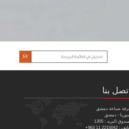
تصل بنا
رفة صناعة دمشق
وريا - دمشق
دوق البريد : 1305
 : 2215042 11 963+