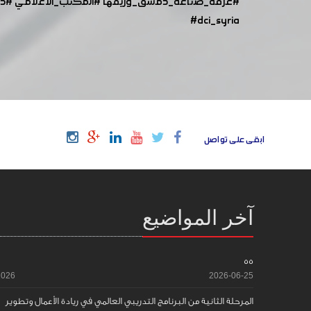
#غرفة_صناعة_دمشق_وريفها
#المكتب_الاعلامي
#د
#dci_syria
ابقى على تواصل
آخر المواضيع
55
2026
2026-06-25
المرحلة الثانية من البرنامج التدريبي العالمي في ريادة الأعمال وتطوير