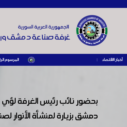
أخبار الاقتصاد
|
المرسوم الرئاسي رقم /69/ لعام 2026 .. دعم ضريبي للمنشآت المتضررة في إطار مسار التعافي الاقتصادي وإعادة تنشي
بحضور نائب رئيس الغرفة لؤي ن
دمشق بزيارة لمنشأة الأنوار لصنا