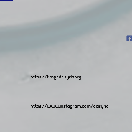
https://t.me/dcisyriaorg
https://www.instagram.com/dcisyria​