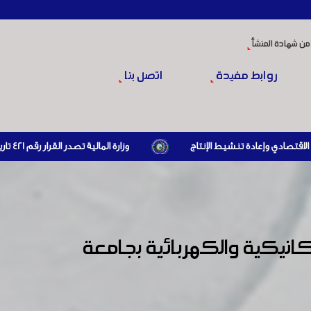
من شهادة المنشأ
روابط مفيدة
اتصل بنا
وزارة المالية تصدر القرار رقم 421 تاريخ 24/3/2026 المتضمن الزام المستوردين بإبراز براءة ذمة مالية سارية صادرة عن الهيئة العامة للضرائب والرسوم أو مديرياتها عند القيام بعمليات الاستيراد
انيكية والكهربائية بجامعة