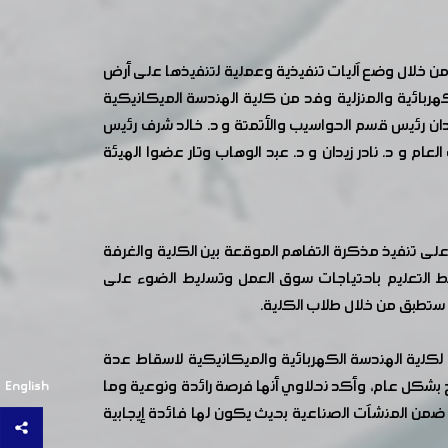
من خلال وضع آليات تنفيذية وعملية لتنفيذها على أرض
هربائية والمنزلية وفد من كلية الهندسة الميكانيكية
ان رئيس قسم الحواسيب والأتمتة و د. خالد شرف رئيس
م و د. نادر زيدان و د. عبد الوهاب وتار عضوا الهيئة
ء على تنفيذ مذكرة التفاهم الموقعة بين الكلية والغرفة
بط التعليم باحتياجات سوق العمل وتسليط الضوء على
ي ستطبق من خلال طلاب الكلية.
ة لكلية الهندسة الكهربائية والميكانيكية لاسقاط عدة
ج بشكل عام، وأكد نحلاوي أنها فرصة رائدة ونوعية وما
English
 ضمن المنشآت الصناعية بحيث يكون لها فائدة إيجابية