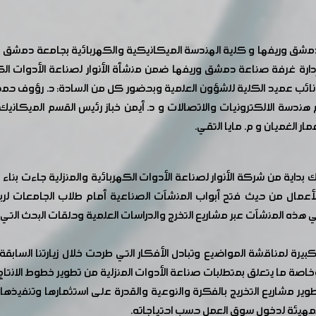
دمشق وريفها و كلية الهندسة الميكانيكية والكهربائية بجامعة دمشق 
دارة غرفة صناعة دمشق وريفها ضمن منشأة الأنوار لصناعة الأدوات الك
نائب عميد الكلية للشؤون العلمية وبحضور كل من السادة: د. رؤوف حمد
ة الالكترونيات والاتصالات و د. أيمن خباز رئيس القسم الميكانيك العا
 الغميان و م. مايا التقي.
 بداية من شركة الأنوار لصناعة الأدوات الكهربائية والمنزلية جاءت بنا
الأعمال من حيث فتح أبواب المنشآت الصناعية أمام طلاب الجامعات لر
ي هذه المنشآت عبر مشاريع التخرج والدراسات العلمية وحلقات البحث الت
كبيرة لمناقشة المواضيع وتبادل الأفكار التي طرحت خلال زيارتنا السابق
اصة ما يتعلق بمتطلبات صناعة الأدوات المنزلية من تطوير خطوط الانتا
ر مشاريع التخريج بالفكرة والنوعية والقدرة على استثمارها وتنفيذها
 والمهيئة لدخول سوق العمل حسب احتياجاته.