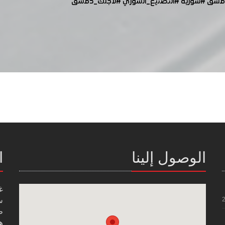
مشق
#سورية
#التصنيع_السوري
#لأجلك_دمشق
الوصول إلينا
ا
غ
س
صن
هاتف