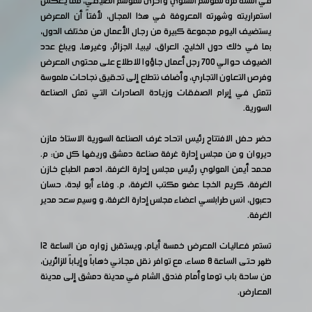
في السنة مرة للموسم الشتوي وأخرى للموسم الصيفي، مما يعكس
استمراريته وشهرته المعروفة في هذا المجال، لأفتاً أن المعرض
يستضيف اليوم مجموعة كبيرة من رجال الأعمال من مختلف الدول،
بما في ذلك دول الخليج، العراق، ليبيا، الجزائر، وغيرها، ويبلغ عدد
الضيوف حوالي 700 رجل أعمال جاؤوا للاطلاع على محتوى المعرض
وفرص التعاون التجاري، وأضاف نتطلع إلى تحقيق نجاحات ملموسة
تتمثل في إبرام الصفقات وزيادة الصادرات التي تمثل الصناعة
السورية.
حضر حفل الافتتاح رئيس اتحاد غرف الصناعة السورية الاستاذ مازن
ديروان و من مجلس إدارة غرفة صناعة دمشق وريفها كل من: م.
محمد أيمن المولوي رئيس مجلس إدارة الغرفة، ادهم الطباع خازن
الغرفة، كريم الخجا عضو مكتب الغرفة، م. وفاء أبو لبدة، حسان
دعبول، انس طرابلسي اعضاء مجلس إدارة الغرفة، و وسيم سعد مدير
الغرفة.
تستمر فعاليات المعرض خمسة أيام، ويستقبل زواره من الساعة 12
ظهر حتى الساعة 8 مساء، مع توافر نقل مجاني ذهاباً وإياباً للزائرين،
من ساحة باب توما وأمام فندق الشام في مدينة دمشق إلى مدينة
المعارض.