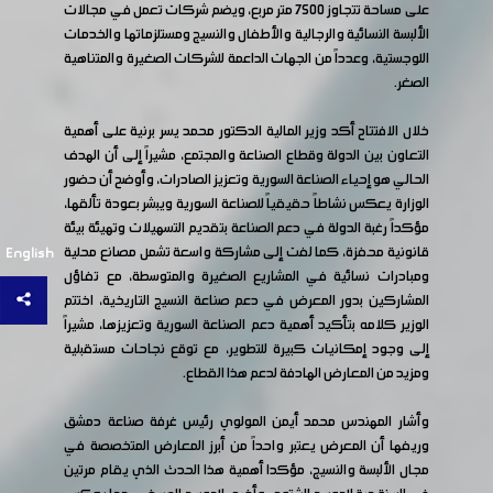
على مساحة تتجاوز 7500 متر مربع، ويضم شركات تعمل في مجالات
الألبسة النسائية والرجالية والأطفال والنسيج ومستلزماتها والخدمات
اللوجستية، وعدداً من الجهات الداعمة للشركات الصغيرة والمتناهية
الصغر.
خلال الافتتاح أكد وزير المالية الدكتور محمد يسر برنية على أهمية
التعاون بين الدولة وقطاع الصناعة والمجتمع، مشيراً إلى أن الهدف
الحالي هو إحياء الصناعة السورية وتعزيز الصادرات، وأوضح أن حضور
الوزارة يعكس نشاطاً حقيقياً للصناعة السورية ويبشر بعودة تألقها،
مؤكداً رغبة الدولة في دعم الصناعة بتقديم التسهيلات وتهيئة بيئة
قانونية محفزة، كما لفت إلى مشاركة واسعة تشمل مصانع محلية
English
ومبادرات نسائية في المشاريع الصغيرة والمتوسطة، مع تفاؤل
المشاركين بدور المعرض في دعم صناعة النسيج التاريخية، اختتم
الوزير كلامه بتأكيد أهمية دعم الصناعة السورية وتعزيزها، مشيراً
إلى وجود إمكانيات كبيرة للتطوير، مع توقع نجاحات مستقبلية
ومزيد من المعارض الهادفة لدعم هذا القطاع.
وأشار المهندس محمد أيمن المولوي رئيس غرفة صناعة دمشق
وريفها أن المعرض يعتبر واحداً من أبرز المعارض المتخصصة في
مجال الألبسة والنسيج، مؤكدا أهمية هذا الحدث الذي يقام مرتين