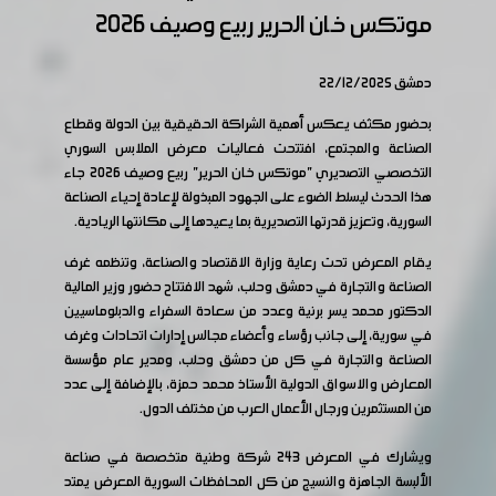
موتكس خان الحرير ربيع وصيف 2026
دمشق 22/12/2025
بحضور مكثف يعكس أهمية الشراكة الحقيقية بين الدولة وقطاع
الصناعة والمجتمع، افتتحت فعاليات معرض الملابس السوري
التخصصي التصديري "موتكس خان الحرير" ربيع وصيف 2026 جاء
هذا الحدث ليسلط الضوء على الجهود المبذولة لإعادة إحياء الصناعة
السورية، وتعزيز قدرتها التصديرية بما يعيدها إلى مكانتها الريادية.
يقام المعرض تحت رعاية وزارة الاقتصاد والصناعة، وتنظمه غرف
الصناعة والتجارة في دمشق وحلب، شهد الافتتاح حضور وزير المالية
الدكتور محمد يسر برنية وعدد من سعادة السفراء والدبلوماسيين
في سورية، إلى جانب رؤساء وأعضاء مجالس إدارات اتحادات وغرف
الصناعة والتجارة في كل من دمشق وحلب، ومدير عام مؤسسة
المعارض والاسواق الدولية الأستاذ محمد حمزة، بالإضافة إلى عدد
من المستثمرين ورجال الأعمال العرب من مختلف الدول.
ويشارك في المعرض 243 شركة وطنية متخصصة في صناعة
الألبسة الجاهزة والنسيج من كل المحافظات السورية المعرض يمتد