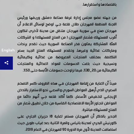
باقتصادها واستقرارها.
من جهته عضو مجلس إدارة غرفة صناعة دمشق وريفها ورئيس
اللجنة المنظمة للمهرجان طلال قلعة جي اوضح لوسائل الاعلام أن
مهرجان صنع في سورية مهرجان متنقل من مدينة لآخرى لنكون
أقرب للمستهلك فشعار المهرجان ( من المنتج للمستهلك) و الشركات
المئة المشاركة يمثلون فخر الصناعة السورية حيث تقدم برندات
English
وماركات غذائية وغيرها، وتقدم للمستهلك المنتج الجيد بسعر
التكلفة، بمختلف المنتجات المعروضة من غذائية وكيمائية
ونسيجية حيث بلغت الحسومات للمواد الغذائية والمنتجات
الكيمائية من 20_30%، فيما تراوحت حسومات الألبسة حتى 50%.
مبيناً أن الغاية من إقامة المهرجان في هذه الظروف كسر التضخم
السعري الذي أرهق المواطن السوري والسعي نحو الاستمرار بالتدخل
الإيجابي لتخفيض الأسعار، كما أكد قلعه جي أنهم دائما مع
المواطن لتجاوز الأزمة الاقتصادية القاسية من خلال تطبيق شعار من
المنتج للمستهلك مباشرة.
الجدير بالذكر أن المهرجان مستمر لغاية ١٨ حزيران الجاري على
كورنيش البحري لمدينة بانياس وللمرة الثانية بعد غياب طويل حيث
استضافت المدينة لأول مرة الدورة ٩٠ للمهرجان في العام ٢٠١٩.