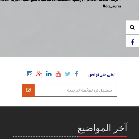
#dci_syria
ابقى على تواصل
آخر المواضيع