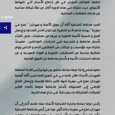
مقصد للمواطن السوري في ظل ارتفاع الأسعار التي تشهدها
الأسواق حيث تشارك في هذه الدورة أكثر من مئة شركة صناعية
من مختلف القطاعات الصناعية .
English
السيد محافظ القنيطرة أكد أن سوق الألبسة و مهرجان " صنع في
سورية " يهدف لدعم الاسر الفقيرة من ذوي الدخل المحدود و إيصال
السلع و لاسيما الألبسة الشتوية و غيرها من مستلزمات فصل الشتاء
بأسعار مخفضة و تشجيعية تلبي احتياجات المواطنين ، مضيفاً:
تشارك فيه مؤسسات و شركات من القطاعين العام و الخاص ووفر
تشكيلة واسعة من المستلزمات الشتوية و المواد التموينية و من
مختلف احتياجات الأسرة و بأسعار مخفضة عن السوق المحلية.
عضو مجلس إدارة غرفة صناعة دمشق وريفها ورئيس اللجنة المنظمة
للمهرجان الأستاذ طلال قلعه جي في تصريح للصحفيين أكد أهمية
مهرجان صنع في سورية لجهة كسر حلقة الوسيط وإيصال المنتج
الوطني إلى المستهلك بأسعار مخفضة منوها بالعدد الكبير
للشركات المشاركة ما يعتبر دليلاً على نجاح هذه التجربة.
رئيس غرفة صناعة وتجارة القنيطرة الأستاذ عماد قاسم أشار إلى أن
مهرجان صنع في سورية يقام لأول مرة على أرض محافظة القنيطرة