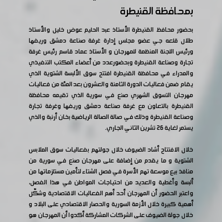
بمحافظة القنيطرة
بحضور محافظ القنيطرة الأستاذ عبد الحليم عوض خليل والأستاذ
طلال قلعه جي عضو مجلس إدارة غرفة صناعة دمشق وريفها
ورئيس اللجنة المنظمة للمهرجان و الأستاذ عماد قاسم رئيس غرفة
تجارة وصناعة القنيطرة وبحضورعدد من أعضاء المكتب التنفيذي
والمدراء في محافظة القنيطرة افتتح سوق الألبسة الشتوية الذي
يقام ضمن فعاليات الدورة الثامنة والعشرون بعد المئة من فعاليات
مهرجان التسوق الشهري صنع في سورية الذي تقيمه محافظة
القنيطرة بالتعاون مع غرفة صناعة دمشق وريفها وغرفة تجارة
وصناعة القنيطرة وذلك في صالة الصالة الرياضية بخان أرنبة والذي
يستمر لغاية 26 تشرين الثاني الجاري.
خلال الافتتاح أشاد الضيوف خلال جولتهم بفعاليات سوق الملابس
الشتوية و ما يقدم من إضافة على مهرجان صنع في سورية من
منافذ بيع موسعة تهم الأسرة في فصل الشتاء لتأمين مستلزماتها من
ألبسة وأغطية والعديد من احتياجات المواطن في هذا الفصل،
واعتبر الحضور أن المهرجان أحد أهم الفعاليات الاقتصادية وشكّل
أهمية كبيرة خلال الأزمة السورية والحصار الاقتصادي على البلاد و
خلال جولة الضيوف على الشركات المشاركة أكدوا أن المهرجان هو