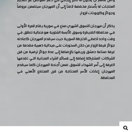
وأمل قاسم أن يكون له تأثير إيجابي في دعم المواطن عبر تقديم
المنتجات له بأسعار مخفضة لافتاً إلى أن المهرجان سيتضمن عروضاً
وجوائز وكوبونات للزوار.
يذكر أن مهرجان التسوق الشهري صنع في سورية يقام للمرة الأولى
في محافظة القنيطرة وسوق الألبسة الشتوية هو فعالية تنطلق في
وقت واحد لتغطي الخارطة السورية حيث سيقدم المهرجان كعادته
جوائز قيمة للزوار من خلال السحوبات على ميدالية ذهبية مقدمة من
غرفة صناعة دمشق وريفها بالإضافة إلى عدة جوائز ترضية من قبل
الشركات المشاركة إضافة إلى قسائم الشراء المجانية التي تقدمها
الغرفة إلى أسر الشهداء للتسوق ضمن أجنحة المهرجان كما سيقدم
المهرجان إعانات للأسر المحتاجة من قبل المجتمع الأهلي في
المحافظة.