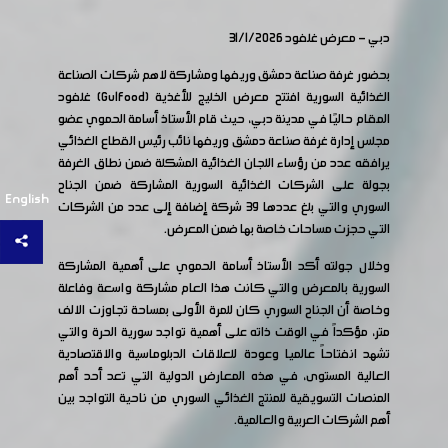
دبي - معرض غلفود 31/1/2026
بحضور غرفة صناعة دمشق وريفها ومشاركة لاهم شركات الصناعة
الغذائية السورية افتتح معرض الخليج للأغذية (Gulfood) غلفود
المقام حاليًا في مدينة دبي، حيث قام الأستاذ أسامة الحموي عضو
مجلس إدارة غرفة صناعة دمشق وريفها نائب رئيس القطاع الغذائي
يرافقه عدد من رؤساء اللجان الغذائية المشكلة ضمن نطاق الغرفة
بجولة على الشركات الغذائية السورية المشاركة ضمن الجناح
English
السوري والتي بلغ عددها ٣٩ شركة إضافة إلى عدد من الشركات
التي حجزت مساحات خاصة بها ضمن المعرض.
وخلال جولته أكد الأستاذ أسامة الحموي على أهمية المشاركة
السورية بالمعرض والتي كانت هذا العام مشاركة واسعة وفاعلة
وخاصة أن الجناح السوري كان للمرة الأولى بمساحة تجاوزت الالف
متر، مؤكداً في الوقت ذاته على أهمية تواجد سورية الحرة والتي
تشهد انفتاحاً عالميا وعودة للعلاقات الدبلوماسية والاقتصادية
العالية المستوى، في هذه المعارض الدولية التي تعد أحد أهم
المنصات التسويقية للمنتج الغذائي السوري من ناحية التواجد بين
أهم الشركات العربية والعالمية.