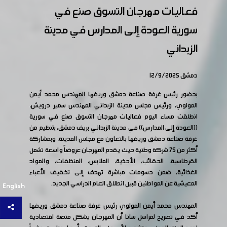
فعاليات مهرجان التسوق صنع في
سورية العودة إلى المدارس في مدينة
الزبداني
دمشق 12/9/2025
بحضور رئيس غرفة صناعة دمشق وريفها المهندس محمد أيمن
المولوي، ورئيس مجلس مدينة الزبداني المهندس سمير درويش،
انطلقت مساء اليوم فعاليات مهرجان التسوق صنع في سورية
((العودة إلى المدارس)) في مدينة الزبداني بريف دمشق، بتنظيم من
غرفة صناعة دمشق وريفها بالتعاون مع مجلس المدينة، وبمشاركة
أكثر من 75 شركة وطنية حيث يقدم المهرجان عروضاً واسعة تشمل
القرطاسية، الحقائب، الأحذية، الملابس، المنظفات، والمواد
الغذائية، ضمن حسومات مباشرة تهدف إلى تخفيف الأعباء
المعيشية عن المواطنين قبيل انطلاق العام الدراسي الجديد.
English
المهندس محمد أيمن المولوي رئيس غرفة صناعة دمشق وريفها
أكد في تصريح لمراسل سانا أن المهرجان يشكل منصة اقتصادية