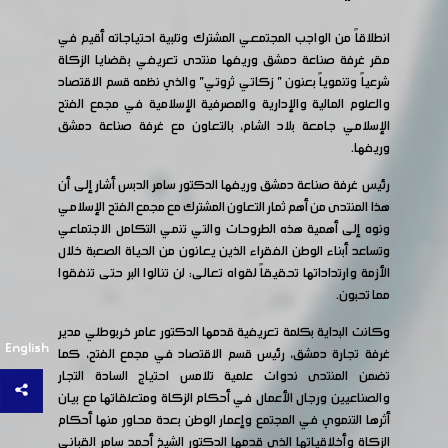
انطلاقاً من الواجب المجتمعي المشترك وتلبية احتياجاته أقيم في
مقر غرفة صناعة دمشق وريفها منتدى تعريفي بقضايا الزكاة
شرعياً وتنموياً بعنون " زكاتي ثروتي" والذي نظمه قسم الاقتصاد
والعلوم المالية والإدارية والمصرفية الإسلامية في مجمع الفتح
الإسلامي جامعة بلاد الشام، بالتعاون مع غرفة صناعة دمشق
وريفها.
رئيس غرفة صناعة دمشق وريفها الدكتور سامر الدبس أشار إلى أن
هذا المنتدى من أهم ثمار التعاون المشترك مع مجمع الفتح الإسلامي
ونوه إلى أهمية هذه الطروحات والتي تنمي التكامل الاجتماعي
وتساعد أبناء الوطن الفقراء الذين يعانون من الحياة الصعبة خلال
الأزمة وارتداداتها تحقيقاً لقواه تعالى: لن تنالوا البر حتى تنفقوا
مما تحبون.
وكانت البداية بكلمة تعريفية قدمها الدكتور عامر خربوطلي مدير
English
غرفة تجارة دمشق، رئيس قسم الاقتصاد في مجمع الفتح، كما
تضمن المنتدى ندوات علمية تلامس احتياج السادة التجار
والصناعيين ورجال الأعمال في أحكام الزكاة ومتعلقاتها مع بيان
أثرها التنموي في المجتمع وإعمار الوطن بعدة محاور منها أحكام
الزكاة وأخلاقياتها الذي قدمها الدكتور الشيخ أحمد سامر القباني