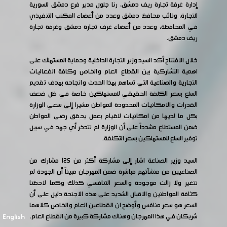
إدارة غرفة تجارة ريف دمشق، رنا جلول مدير فرع دمشق للسورية
للتجارة، ونائب محافظ دمشق وعدد من أعضاء المكتب التنفيذي
في المحافظة، وعدد من أعضاء غرف تجارة دمشق وغرفة تجارة
ريف دمشق.
خلال الافتتاح أكد السيد وزير التجارة الداخلية وحماية المستهلك على
اهمية التشاركية بين القطاع العام والخاص وكافة الفعاليات
التجارية والصناعية التي تساهم بهذا الحدث وانجاحه بهدف تقديم
السلع بسعر الكلفة الحقيقي للمستهلكين خاصة في ظل ضعف
القدرات والامكانيات المحدودة للمواطن مشيرا إلى سعي الوزارة
بكل ما لديها من امكانيات للقيام بعمل يحقق رضى المواطن
ضمن المستطاع مشدداً على أن الوزارة لم تتدخر أي جهد في سبيل
توفير السلع للمستهلكين بسعر التكلفة.
السيد وزير الصناعة اشار إلى مشاركة أكثر من 125 مشارك من
الصناعيين من منشآتهم مباشرة ضمن المهرجان مبيناً أن الجودة لم
تتغير ولا زالت موجودة والسعر التنافسي كذلك وكما لاحظنا
كثافة المواطنين والاقبال الشديد على هذه الاجنحة دليل على أن
السعر هو سعر منافس وأوضح ان القطاعين العام والخاص كلاهما
شريكان في هذا المهرجان وهناك مشاركة كبيرة من القطاع العام.
English