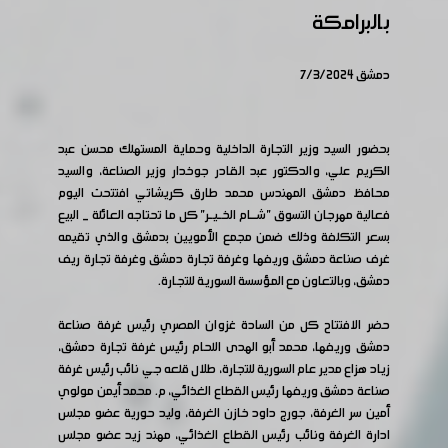
بالبرامكة
دمشق 7/3/2024
بحضور السيد وزير التجارة الداخلية وحماية المستهلك محسن عبد
الكريم علي، والدكتور عبد القادر جوخدار وزير الصناعة، والسيد
محافظ دمشق المهندس محمد طارق كريشاتي افتتحت اليوم
فعالية مهرجان التسوق "شــــــام الخــــيــــر" كل ما تحتاجه العائلة _ البيع
بسعر التكلفة وذلك ضمن مجمع الأمويين بدمشق والذي تقيمه
غرف صناعة دمشق وريفها وغرفة تجارة دمشق وغرفة تجارة ريف
دمشق، وبالتعاون مع المـؤسسة السوريـة للتجـارة.
حضر الافتتاح كل من السادة غزوان المصري رئيس غرفة صناعة
دمشق وريفها، محمد أبو الهدى اللحام رئيس غرفة تجارة دمشق،
زياد هزاع مدير عام السورية للتجارة، طلال قلعه جي نائب رئيس غرفة
صناعة دمشق وريفها رئيس القطاع الغذائي، م. محمد أيمن مولوي
أمين سر الغرفة، جورج داود خازن الغرفة، وليد حورية عضو مجلس
ادارة الغرفة ونائب رئيس القطاع الغذائي، مهند زيد عضو مجلس