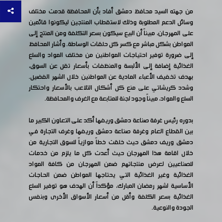
من جهته السيد محافظ دمشق أفاد بأن المحافظة قدمت مختلف
وسائل الدعم المطلوبة وذلك لاستقطاب المنتجين ليكونوا قائمين
على المهرجان، مبيناً أن البيع سيكون بسعر التكلفة ومن المنتج إلى
المواطن بشكل مباشر مع كسر كل حلقات الوساطة. وأشار المحافظ
إلى ضرورة توفير احتياجات المواطنين من مختلف المواد والسلع
الغذائية إضافة إلى الألبسة والمنظفات بأسعار تقل عن السوق،
بهدف تخفيف الأعباء المادية عن المواطنين خلال الشهر الفضيل.
وشدد كريشاتي على منع كل أشكال التلاعب بالأسعار واحتكار
السلع والمواد، مبيناً وجود لجنة للمتابعة مع الغرف والمحافظة.
بدوره رئيس غرفة صناعة دمشق وريفها أكد على التعاون الكبير ما
بين القطاع العام وغرفة صناعة دمشق وريفها وغرف التجارة في
دمشق وريف دمشق حيث خلقت خطاً موازياً للسوق التجارية من
خلال اقامة هذا المهرجان حيث أعدت كل ما يلزم من خدمات
للصناعيين لعرض منتجاتهم ضمن المهرجان من كافة المواد
الغذائية وغير الغذائية التي يحتاجها المواطن ضمن الحاجات
الأساسية لشهر رمضان المبارك، مؤكداً أن الهدف هو توفير السلع
الغذائية بسعر الكلفة وأقل من أسعار الأسواق الأخرى وبنفس
الجودة والنوعية.