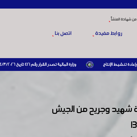
من شهادة المنشأ
روابط مفيدة
اتصل بنا
وزارة المالية تصدر القرار رقم 421 تاريخ 24/3/2026 المتضمن الزام المستوردين بإبراز براءة ذمة مالية سارية صادرة عن الهيئة العامة للضرائب والرسوم أو مديرياتها عند القيام بعمليات الاستيراد
زير التجارة الداخلية وحماية المستهلك تكريم نحو ١٧٥ اسرة شهيد وجريح من الجيش