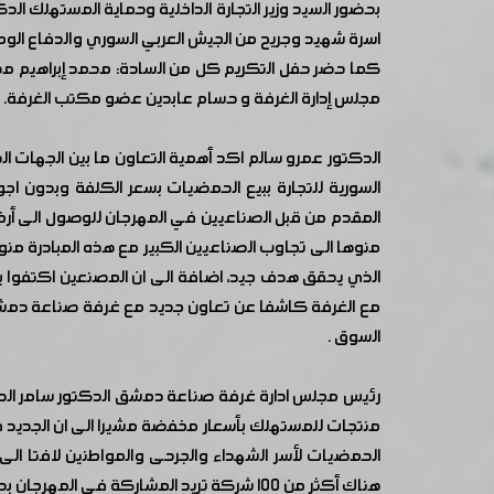
اسرة شهيد وجريح من الجيش العربي السوري والدفاع الوطني وذلك خلال مهرجان التس
كما حضر حفل التكريم كل من السادة: محمد إبراهيم مد
مجلس إدارة الغرفة و حسام عابدين عضو مكتب الغرفة.
الدكتور عمرو سالم اكد أهمية التعاون ما بين الجهات ا
السورية للتجارة ببيع الحمضيات بسعر الكلفة وبدون اجور
المقدم من قبل الصناعيين في المهرجان للوصول الى أرخ
منوها الى تجاوب الصناعيين الكبير مع هذه المبادرة من
الذي يحقق هدف جيد، اضافة الى ان المصنعين اكتفوا بر
مع الغرفة كاشفا عن تعاون جديد مع غرفة صناعة دمشق و
السوق .
رئيس مجلس ادارة غرفة صناعة دمشق الدكتور سامر الدبس 
منتجات للمستهلك بأسعار مخفضة مشيرا الى ان الجديد ف
الحمضيات لأسر الشهداء والجرحى والمواطنين لافتا الى 
هناك أكثر من ١٠٠ شركة تريد المشاركة في المهرجان بحيث يصبح عدد الشركات المشاركة ٢٣٠ شركة من مختلف المحافظات بهدف الاستمرار بهذا المهرجان لدعم المستهلك.