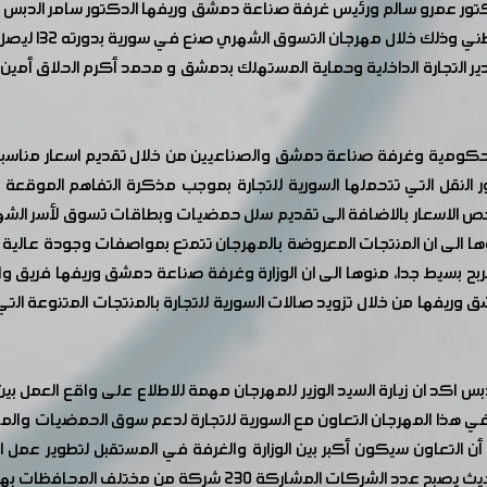
وق الشهري صنع في سورية بدورته ١٣٢ ليصل اجمالي المكرمين أمس واليوم الى ٣٣٠ اسرة مكرمة.
ير التجارة الداخلية وحماية المستهلك بدمشق و محمد أكرم الحلاق أ
لحكومية وغرفة صناعة دمشق والصناعيين من خلال تقديم اسعار مناسبة ا
 النقل التي تتحملها السورية للتجارة بموجب مذكرة التفاهم الموقعة ما
ص الاسعار بالاضافة الى تقديم سلل حمضيات وبطاقات تسوق لأسر الشهداء
وها الى ان المنتجات المعروضة بالمهرجان تتمتع بمواصفات وجودة عالية ا
بح بسيط جدا، منوها الى ان الوزارة وغرفة صناعة دمشق وريفها فريق وا
ريفها من خلال تزويد صالات السورية للتجارة بالمنتجات المتنوعة التي
اكد ان زيارة السيد الوزير للمهرجان مهمة للاطلاع على واقع العمل بي
ي هذا المهرجان التعاون مع السورية للتجارة لدعم سوق الحمضيات والمز
أن التعاون سيكون أكبر بين الوزارة والغرفة في المستقبل لتطوير عمل 