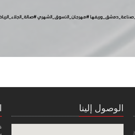
صناعة_دمشق_وريفها
#مهرجان_التسوق_الشهري
#صالة_الجلاء_الريا
الوصول إلينا
ا
غ
س