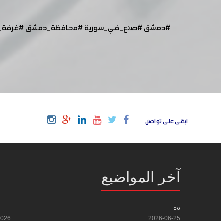
#دمشق
#صنع_في_سورية
#محافظة_دمشق
#غرفة_
ابقى على تواصل
آخر المواضيع
55
2026
2026-06-25