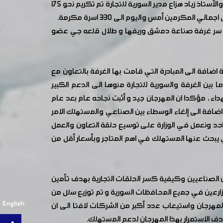
بحضور السيد وزير التجارة الداخلية وحماية المستهلك الدكتور عمرو سالم ورئيس غرفة صناعة دمشق وريفها الدكتور سامر الدبس والأستاذ زياد هزاع مدير السورية للتجارة تم تكريم نحو ١٧٥
مين سر غرفة صناعة دمشق وريفها و طلال قلعه جي عضو
ضافة الى المبادرة التي قامت بها الغرفة بالتعاون مع
 بين الغرفة والسورية للتجارة منوها الى الدعم الكبير
 ، مؤكدا ان المهرجان جيد و أثبت نجاحه عام بعد عام
ضافة الى إلغاء الوسطاء بين الصناعي والمستهلك الامر
حد ونعمل في الوزارة على توسيع حلقة التعاون والعمل
 يبحث عنها المستهلك في اهم المتاجر وبأسعار أقل من
ن الصناعيين وكيفية كسر الحلقات التجارية بهدف تأمين
ارعين في جميع المحافظات السورية و تم توزيع سلل من
English
المهرجان واستيعاب عدد أكبر من الشركات لافتا الى ان