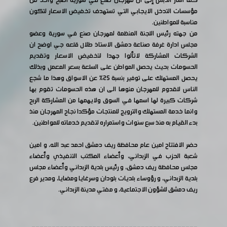
كما أشار الدبس إلى ان مهرجان صنع في سورية أصبح واحد من
مؤسسات التدخل الايجابي التي تستهدف تخفيض الاسعار لتكون
مناسبة للمواطنين.
من جهته رئيس اللجنة المنظمة لمهرجان صنع في سورية وعضو
مجلس ادارة غرفة صناعة دمشق الاستاذ طلال قلعه جي اوضح ان
الشركات المشاركة لاتألوا جهدا لتخفيض الاسعار وتقديم
الحسومات بحيث يحصل المواطن على السلعة بسعر المعمل وبذلك
يحصل المستهلك على توفير بنسبة ٢٥% عن الاسواق وهذا ما شجع
الناس للقدوم للمهرجان منوها الى ان هذه الحسومات تقوم بها
شركات كبيرة لها اسمها في السوق ولايهمها من المشاركة الربح
وانما خدمة المستهلك والترويج للمنتجات مؤكدا نجاح المهرجان منذ
بدء القيام به منذ سبع سنوات واستمراره لتقديم خدماته للمواطنين.
حضر الافتتاح امين عام محافظة ريف دمشق احمد عبد الله، و امين
شعبة الحزب في الزبداني، وأعضاء المكتب التنفيذي وأعضاء
مجلس محافظة ريف دمشق، و رئيس بلدية الزبداني وأعضاء مجلس
بلدية الزبداني، و رؤوساء بلديات بلودان وسرغايا ومضايا، ومدير فرع
ريف دمشق للشؤون الاجتماعية، و مفتي مدينة الزبداني.