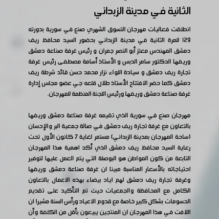
الثانية في مدينة الزبداني
انطلقت فعاليات مهرجان التسوق الشهري صنع في سورية بدورته
١٢٩ للمرة الثانية في مدينة الزبداني بحضور السيد محافظ ريف
دمشق المهندس معتز أبو النصر جمران و رئيس غرفة صناعة دمشق
وريفها الدكتور سامر الدبس و الأستاذ أسامة مصطفى رئيس غرفة
تجارة ريف دمشق و سيادة اللواء نزار محمد حسن قائد شرطة ريف
دمشق كما حضر الافتتاح الأستاذ طلال قلعه جي عضو مجلس إدارة
غرفة صناعة دمشق وريفها ورئيس اللجنة المنظمة للمهرجان.
مهرجان صنع في سورية الذي تقيمه غرفة صناعة دمشق وريفها
بالتعاون مع غرفة تجارة ريف دمشق في صالة جمعية البر والإحسان
(ساحة المهرجان بمدينة الزبداني) مستمر لغاية ٧ كانون الأول تحت
رعاية السيد محافظ ريف دمشق الذي أكد اهمية هذا المهرجان
التابعة من كون المواطن هو البوصلة التي يتم العمل عليها لتوفير
احتياجاته بالأسعار المناسبة مبينا ان غرفة صناعة دمشق وريفها
وغرفة تجارة ريف دمشق لهم اياد بيضاء بهذه الاعمال بالتعاون
الكامل مع المحافظة والجمعيات حيث تم التأكيد على تقديم
الحسومات بشكل كبير خاصة مع قدوم الاعياد ورأس السنة مشيرا ان
اللافت في هذا المهرجان ان المنتجين يبيعون بأقل من الكلفة وأن