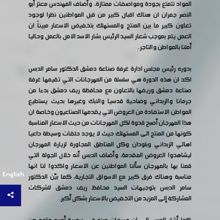
المواد تتمتع بجودة ومواصفات ممتازة، وأضاف المهندس معتز أبو
النصر جمران ان هناك اقبال كبير من قبل المواطنين نظرا لوجود
تعاون كبير ما بين المنتج والمستهلك بتخفيض الاسعار مبيناً ان
العمل يتم بموجب شعار السيد الرئيس بشار الاسد الامل بالعمل وحاليا
أملنا بالمواطن والتاجر .
بدوره رئيس مجلس ادارة غرفة صناعة دمشق الدكتور سامر الدبس
اكد ان هذه الدورة هي سلسلة من المهرجانات التي تقيمها غرفة
صناعة دمشق وريفها بالتعاون مع محافظة ريف دمشق بدءا من
جرمانا والزبداني وضاحية قدسيا والنبك وغيرها بحيث يستطيع
المواطن الاستفادة من العروض التي يقدمها الصناعيون وخاصة ان
هذا المهرجان أصبح قدوة لكل المهرجانات من حيث الاسعار المناسبة
كونها من المنتج الى المستهلك حيث لا يوجد حلقات وسيطة داعيا
اهالي الزبداني وبلودان وكل المناطق المجاورة لزيارة المهرجان
ليشاهدوا العروض المقدمة، وأضاف الدبس أنه خلال الجولة التي
قمنا بها بالمهرجان سألنا المواطنين عن الاسعار واكدوا لنا انها
English
مناسبة وهناك فرق كبير مع الاسواق التجارية، كما بيّن الدكتور
سامر الدبس بتوجيهات السيد محافظ ريف دمشق للشركات
المشاركة إلى المزيد من التخفيض بالاسعار بشكل أكبر.