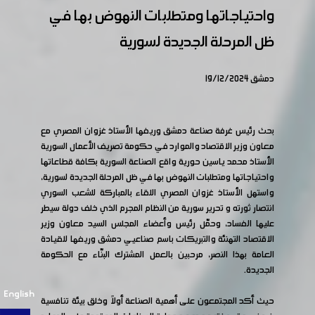
واحتياجاتها ومتطلبات النهوض بها في
ظل المرحلة الجديدة لسورية
دمشق 19/12/2024
بحث رئيس غرفة صناعة دمشق وريفها الأستاذ غزوان المصري مع
معاون وزير الاقتصاد والموارد في حكومة تصريف الأعمال السورية
الأستاذ محمد ياسين حورية واقع الصناعة السورية بكافة قطاعاتها
واحتياجاتها ومتطلبات النهوض بها في ظل المرحلة الجديدة لسورية،
واستهل الأستاذ غزوان المصري اللقاء بالمباركة للشعب السوري
انتصار ثورته و تحرير سورية من النظام المجرم الذي خلف دولة سيطر
عليها الفساد، وحمّل رئيس وأعضاء المجلس السيد معاون وزير
الاقتصاد التهنئة والتبريكات باسم صناعيي دمشق وريفها للقيادة
العامة بهذا النصر، مرحبين بالعمل المشترك البنّاء مع الحكومة
الجديدة.
English
حيث أكد المجتمعون على أهمية الصناعة أولاً وخلق بيئة تنافسية