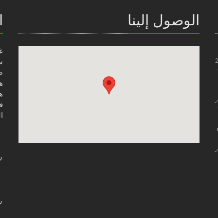
الوصول إلينا
ا
غ
س
صن
هاتف
هاتف
ر
فاك
ال
ر
ر
ر