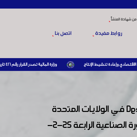
من شهادة المنشأ
روابط مفيدة
اتصل بنا
وزارة المالية تصدر القرار رقم 421 تاريخ 24/3/2026 المتضمن الزام المستوردين بإبراز براءة ذمة مالية سارية صادرة عن الهيئة العامة للضرائب والرسوم أو مديرياتها عند القيام بعمليات الاستيراد
بالتعاون مع رابطة المهندسين السوريين الأمريكيين وشركة Design Works في الولايات المتحدة
الأمريكية اقامت الغرفة ورشة عمل تعريفية متخصصة حول دعائم الثورة الصناعية الرابعة 25-2-