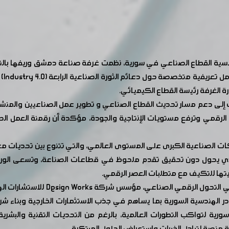
تنافسية القطاع الصناعي في سورية، نظمت غرفة صناعة دمشق وريفها بالت
orks
 الغرفة رئيسة القطاع الكيميائي.
 إلى دعم مسار تحديث القطاع الصناعي و تطوير عمل الصناعيين والمنشآت 
ل الرقمي وترفع مستويات الإنتاجية والجودة، مؤكدة أن رقمنة العمل الصنا
ت الصناعية الكبرى على المستوى العالمي، والتي تتنوع بين تحديات معرفي
بر الذي يحول دون تحقيق تقدم ملحوظ في قطاعات الصناعة، وتسعى الور
زيتها للتكيف مع متطلبات العصر الرقمي.
قدم الورشة المهندس عمر محمد بشار ا
در الهندسية السورية بما يساهم في جذب الاستثمارات الخارجية وبناء شراك
ية لتواكب التطورات العالمية، بالرغم من التحديات التقنية والبشرية