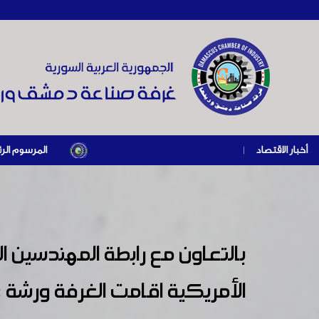
أخبار الاقتصاد
|
المرسوم الرئاسي رقم /69/ لعام 2026 .. دعم ضريبي للمنشآت المتضررة في إطار مسار التعافي الاقتصادي وإعاد