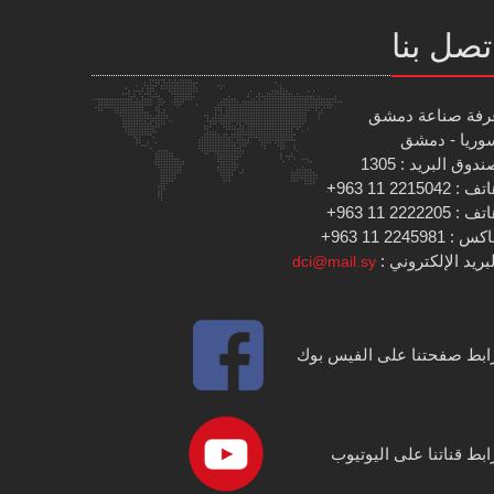
تصل بنا
رفة صناعة دمشق
وريا - دمشق
دوق البريد : 1305
 : 2215042 11 963+
 : 2222205 11 963+
س : 2245981 11 963+
بريد الإلكتروني :
dci@mail.sy
ابط صفحتنا على الفيس بوك
ابط قناتنا على اليوتيوب