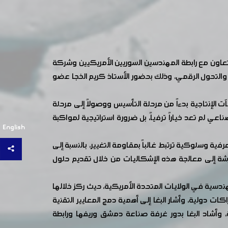
عاون مع رابطة المهندسين السوريين الأمريكيين وشركة
Design W في الولايات المتحدة الأمريكية، ورشة عمل تعريفية متخصصة حول دعائم الثورة الصناعية الرابعة (Industry 4.0) والتحول الرقمي، وذلك بحضور الأستاذ كريم الخجا عضو
الإنتاجية بدءاً من مرحلة التأسيس ووصولاً إلى مرحلة
عي لم تعد خياراً ترفياً، بل ضرورة استراتيجية لمواكبة
English
ة وسلوكية ترتبط غالباً بمقاومة التغيير، بالنسبة إلى
شة إلى معالجة هذه الإشكاليات من خلال تقديم حلول
لبغا، متخصص في التحول الرقمي الصناعي، مؤسس شركة Design Works للاستشارات الهندسية في الولايات المتحدة الأمريكية، حيث ركز خلالها
ات دولية، وأشار البغا إلى أهمية دمج المعايير التقنية
، وأشاد البغا بدور غرفة صناعة دمشق وريفها ورابطة