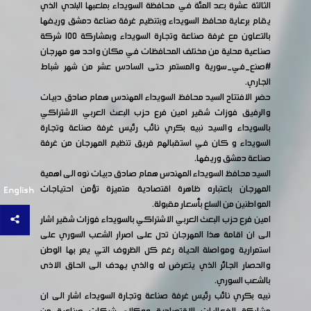
الثالثة عشرة بعد المئة في محافظة السويداء بملعبها البلدي الذي
يقام برعاية محافظ السويداء وبتنظيم غرفة صناعة دمشق وريفها
بالتعاون مع غرفة صناعة وتجارة السويداء وبمشاركة ١٠٠ شركة
صناعية محلية من مختلف المحافظات في مكان واحد هو مهرجان
#صنع_في_سورية
والمستمر حتى السادس عشر من شهر شباط
الجاري.
حضر الافتتاح السيد محافظ السويداء المهندس همام صادق دبيات
والرفيق فوزات شقير امين فرع حزب البعث العربي الاشتراكي
بالسويداء والسيد نبيه بكري نائب رئيس غرفة صناعة وتجارة
السويداء و كان في استقبالهم فريق تنظيم المهرجان من غرفة
صناعة دمشق وريفها.
السيد محافظ السويداء المهندس همام صادق دبيات نوه الى اهمية
المهرجان باعتباره ظاهرة اقتصادية متميزة تؤمن احتياجات
English
المواطنين من السلع بأسعار مقبولة.
امين فرع حزب البعث العربي الاشتراكي بالسويداء فوزات شقير اشار
الى ان اقامة هذا المهرجان تدل على اصرار الشعب السوري على
استمرارية ومواصلة الحياة رغم كل الظروف التي يمر بها الوطن
والحصار الجائر الذي يتعرض له والذي يهدف الى الحاق الاذى
بالشعب السوري.
نبيه بكري نائب رئيس غرفة صناعة وتجارة السويداء اشار الى ان