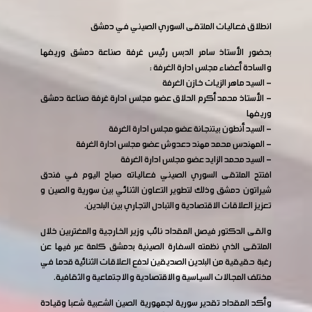
انطلاق فعاليات الملتقى السوري الصيني في دمشق
بحضور الأستاذ سامر الدبس رئيس غرفة صناعة دمشق وريفها
والسادة أعضاء مجلس ادارة الغرفة :
- السيد ماهر الزيات خازن الغرفة
- الأستاذ محمد أكرم الحلاق عضو مجلس ادارة غرفة صناعة دمشق
وريفها
- السيد أنطون بيتنجانة عضو مجلس ادارة الغرفة
- المهندس محمد مهند دعدوش عضو مجلس ادارة الغرفة
- السيد محمد الزايد عضو مجلس ادارة الغرفة
افتتح الملتقى السوري الصيني فعالياته صباح اليوم في فندق
شيراتون دمشق وذلك لتطوير التعاون الثنائي بين سورية والصين و
تعزيز العلاقات الاقتصادية والتبادل التجاري بين البلدين.
والقى الدكتور فيصل المقداد نائب وزير الخارجية والمغتربين خلال
الملتقى الذي نظمته السفارة الصينية بدمشق كلمة عبر فيها عن
رغبة حقيقية من البلدين الصديقين لدفع العلاقات الثنائية قدما في
مختلف المجالات السياسية والاقتصادية والاجتماعية والثقافية.
وأكد المقداد تقدير سورية لجمهورية الصين الشعبية شعبا وقيادة