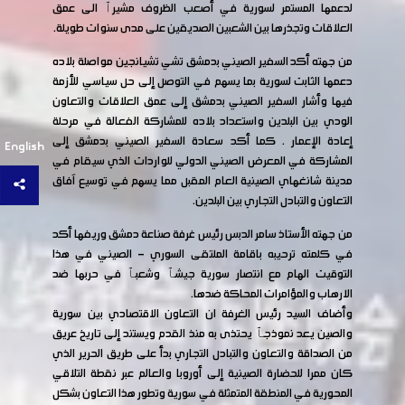
لدعمها المستمر لسورية في أصعب الظروف مشيرٱ الى عمق
العلاقات وتجذرها بين الشعبين الصديقين على مدى سنوات طويلة.
من جهته أكد السفير الصيني بدمشق تشي تشيانجين مواصلة بلاده
دعمها الثابت لسورية بما يسهم في التوصل إلى حل سياسي للأزمة
فيها وأشار السفير الصيني بدمشق إلى عمق العلاقات والتعاون
الودي بين البلدين واستعداد بلاده للمشاركة الفعالة في مرحلة
إعادة الإعمار . كما أكد سعادة السفير الصيني بدمشق إلى
English
المشاركة في المعرض الصيني الدولي للواردات الذي سيقام في
مدينة شانغهاي الصينية العام المقبل مما يسهم في توسيع آفاق
التعاون والتبادل التجاري بين البلدين.
من جهته الأستاذ سامر الدبس رئيس غرفة صناعة دمشق وريفها أكد
في كلمته ترحيبه باقامة الملتقى السوري - الصيني في هذا
التوقيت الهام مع انتصار سورية جيشٱ وشعبٱ في حربها ضد
الارهاب والمؤامرات المحاكة ضدها.
وأضاف السيد رئيس الغرفة ان التعاون الاقتصادي بين سورية
والصين يعد نموذجٱ يحتذى به منذ القدم ويستند إلى تاريخ عريق
من الصداقة والتعاون والتبادل التجاري بدأ على طريق الحرير الذي
كان ممرا للحضارة الصينية إلى أوروبا والعالم عبر نقطة التلاقي
المحورية في المنطقة المتمثلة في سورية وتطور هذا التعاون بشكل