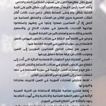
عميق خلال مطلع هذا القرن على مستوى القطاعين العام والخاص.
وأكد السيد رئيس الغرفة أن هذه الحرب أثرت بشكل كبير على البنية
التحتية بشكل عام وعلى الصناعة بشكل خاص حيث كانت أكثر
الفئات المتضررة بخروج الكثير من المنشآت والمناطق الصناعية من
العمل إلا أن الصناعيين صمدوا وثبتوا في وطنهم واستطاعوا
مواجهة التحديات بالاستمرار في عمليات الانتاج بل والاستمرار
بالتصدير وذلك بدعم واهتمام كبير من القيادة السورية.
وعرض في كلمته أهم النقاط في مجالات التعاون للنهوض بالعمل
الاقتصادي بين سوريا والصين في المرحلة القادمة منها:
- تسهيل منح سمات الدخول للصناعيين السوريين إلى الصين
وبموجب كتاب من غرفة صناعة دمشق وريفها
- السعي المشترك لرفع العقوبات الاقتصادية الجائرة التي أدت إلى
انقطاع سبل التعاون المباشر في مجالات الاستثمار والتبادل التجاري.
- فتح فروع لمصارف الصين الرئيسية في سورية للمساعدة في عقد
اتفاقات تصدير إلى الصين وتطوير التعاون بين البلدين
- اقامة معارض للمنتجات السورية في الصين للتعريف بمنتجاتنا
والترويج لها
- إقامة مشاريع صناعية مشتركة للاستفادة من التجربة الصينية
الرائعة في تطوير العملية الصناعية والانتاجية والتي أبهرت العالم بما
يعود بالفائدة على القطاع الصناعي السوري