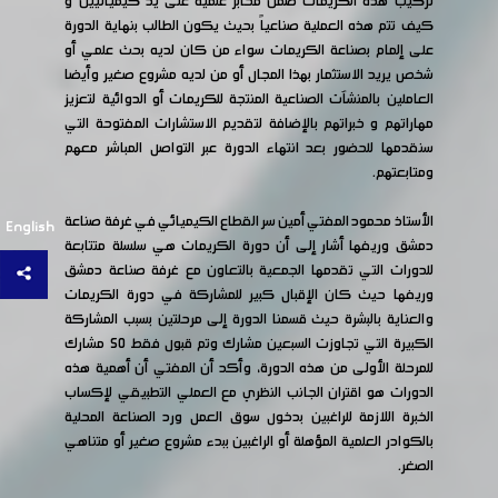
تركيب هذه الكريمات ضمن مخابر علمية على يد كيميائيين و
كيف تتم هذه العملية صناعياً بحيث يكون الطالب بنهاية الدورة
على إلمام بصناعة الكريمات سواء من كان لديه بحث علمي أو
شخص يريد الاستثمار بهذا المجال أو من لديه مشروع صغير وأيضا
العاملين بالمنشآت الصناعية المنتجة للكريمات أو الدوائية لتعزيز
مهاراتهم و خبراتهم بالإضافة لتقديم الاستشارات المفتوحة التي
سنقدمها للحضور بعد انتهاء الدورة عبر التواصل المباشر معهم
ومتابعتهم.
الأستاذ محمود المفتي أمين سر القطاع الكيميائي في غرفة صناعة
English
دمشق وريفها أشار إلى أن دورة الكريمات هي سلسلة متتابعة
للدورات التي تقدمها الجمعية بالتعاون مع غرفة صناعة دمشق
وريفها حيث كان الإقبال كبير للمشاركة في دورة الكريمات
والعناية بالبشرة حيث قسمنا الدورة إلى مرحلتين بسبب المشاركة
الكبيرة التي تجاوزت السبعين مشارك وتم قبول فقط 50 مشارك
للمرحلة الأولى من هذه الدورة، وأكد أن المفتي أن أهمية هذه
الدورات هو اقتران الجانب النظري مع العملي التطبيقي لإكساب
الخبرة اللازمة للراغبين بدخول سوق العمل ورد الصناعة المحلية
بالكوادر العلمية المؤهلة أو الراغبين ببدء مشروع صغير أو متناهي
الصغر.