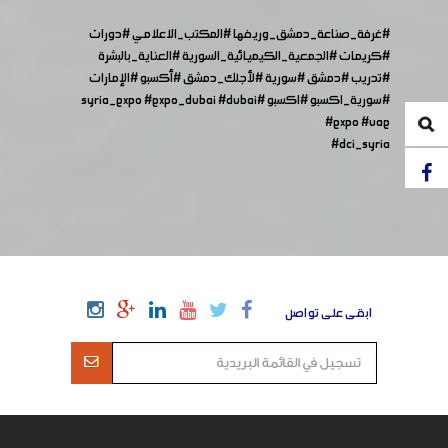
#غرفة_صناعة_دمشق_وريفها
#المكتب_الاعلامي
#دورات
#كريمات
#الجمعية_الكيميائية_السورية
#العناية_بالبشرة
#تدريب
#دمشق
#سورية
#لأجلك_دمشق
#أكسبو
#الإمارات
#سورية_اكسبو
#اكسبو
#syria_expo
#dubai
#expo_dubai
#expo
#uae
#dci_syria
ابقى على تواصل