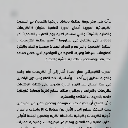
بدأت في مقر غرفة صناعة دمشق وريفها بالتعاون مع الجمعية
الكيميائية السورية أعمال الدورة العلمية بعنوان ((الكريمات
والعناية بالبشرة)) والتي ستستمر لغاية يوم الخميس القادم 3 آذار
2022 والتي ستتناول في محاورها " أسس صناعة الكريمات و
العناية الشخصية والمراهم و المواد الفعالة سطحيا و الجلد والبشرة
(معلومات بسيطة) وغيرها العديد من المواضيع التي تخص صناعة
الكريمات ومستحضرات العناية بالبشرة والشعر".
المدرب الكيميائي عمار الصباغ أشار إلى أن الكريمات علم واسع
والدورة ستطرق إلى ألف باء وأساسيات هذا العلم وسيكون الباحثين
في هذا المجال بعد انتهاء الدورة قادرين على كتابة التركيبات
للكريمات والمراهم وسيكون هناك محاور نظرية وعملية تطبيقية
خاصة بالكريمات الشائعة والمنتشرة.
وبيّن الصباغ أن البداية كانت موفقة وبحضور كبير من المهتمين
حيث تحدثت محاور اليوم الأول عن معاملات الاستحلاب والمواد
الأولية للكريمات وكيفية بناء خلطة الكريم وتضمين الجلسة الأولى
بتجارب عملية بهذه المحاور وتم عرض فيديوهات توضيحية لعمليات