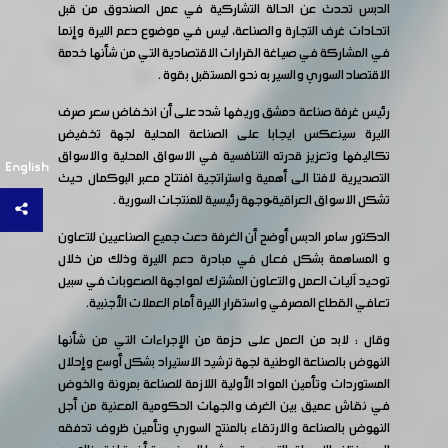
الدبس تحدث عن الحالة التشاركية في عمل الصندوق من قبل
اتحادات غرف التجارة والصناعة، ليس في موضوع دعم الليرة وإنما
في المشاركة في صياغة القرارات الاقتصادية التي من شأنها خدمة
الاقتصاد السوري والسير به نحو المستقبل بقوة .
رئيس غرفة صناعة دمشق وريفها شدد على أن انخفاض سعر صرف
الليرة سينعكس ايجابا على الصناعة المحلية لجهة تخفيض
تكاليفها وتعزيز قدرته التنافسية في الاسواق المحلية والاسواق
English
التصديرية لافتا الى أهمية واستراتجية افتتاح معبر البوكمال حيث
تشكل الاسواق العراقية ّوجهة رئيسية للمنتجات السورية .
الدكتور سامر الدبس أوضح أن الغرفة دعت جميع الصناعيين للتعاون
و المساهمة بشكل فعال في مبادرة دعم الليرة وذلك من خلال
توحيد آليات العمل والتعاون المشترك لمواجهة الصعوبات في سبيل
تعافي القطاع المصرفي واستقرار الليرة أمام العملات الأجنبية.
وقال : لابد من العمل على حزمة من الإجراءات التي من شأنها
النهوض بالصناعة الوطنية لجهة ترشيد الاستيراد بشكل أوسع وإحلال
المستوردات وتأمين المواد الأولية اللازمة للصناعة بمرونة والخوض
في نقاش عميق بين الغرف والجهات الحكومية المعنية من أجل
النهوض بالصناعة والارتقاء بالمنتج السوري وتأمين ظروف تدفقه