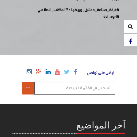
#غرفة_صناعة_دمشق_وريفها
/
#المكتب_الاعلامي
#dci_syri
ابقى على تواصل
آخر المواضيع