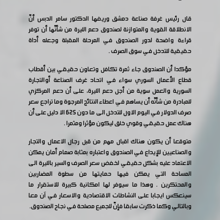
قال رئيس غرفة صناعة دمشق وريفها الدكتور سامر الدبس أنّ
الانطلاقة القوية والمتوازنة لصندوق دعم الليرة من شأنّها أن توفر
قراءة واضحة لدور الصندوق في المرحلة المقبلة وجعله أداة
حقيقية للتدخل في سوق الصرف .
مؤكدا أن الصندوق جاء ثمرة تكافل وتعاون حقيقي بين أقطاب
قطاع الأعمال السوري سواء في اتحاد غرف الصناعة أوالتجارة
السورية والعمل سوية من أجل دعم الليرة، على أن دعم المركزي
للمبادرة من شأنّه أن يساهم في اعطاء النتائج المرجوة وما تراجع سعر
صرف الدولار في اليوم الاول للتدخل الى ما دون 625 الا دليل على أن
هناك عمل حقيقي وقوي خلق ليكون مؤثرا ومثمرا .
متوقعا أن يكون هناك اقبال مهم من قبل رجال الاعمال والتجار
والصناعيين للإيداع في الصندوق واعتباره بمثابة صمام أمان يمكن
الاعتماد عليه بشكل حقيقي لخفض سعر الصرف والسير بالليرة الى
المساحة التي يمكن فيها حمايتها من سطوة المضاربين
والمحتكرين . وهذا ما سيوفر لها امكانية كبيرة للاستقرار ما
سينعكس ايجابا على النشاطات الاقتصادية والاسعار في آن معا
وبالتالي وكما ذكرت سابقا فإنّ للجميع مصلحة في نجاح الصندوق.