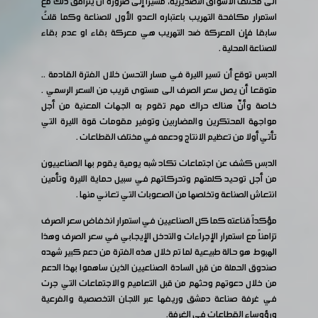
الى مختلف الاسواق التصديرية، مشيرا إلى ضرورة أن يترافق ذلك مع
استمرار مكافحة التهريب باعتباره العدو الأول للصناعة وكما قلتُ
سابقا فإن المعركة ضد التهريب هي معركة بقاء او عدم بقاء
للصناعة المحلية .
الدبس توقع أن تسير الليرة في مسار التحسن خلال الفترة القادمة ..
متوقعا أن يصل سعر الصرف الى مستوى قريب من السعر الرسمي .
خاصة وأنّ هناك حراك مهم تقوم به الجهات المعنية من أجل
مواجهة المحتكرين والمضاربين وتوفير مقومات قوة الليرة التي
تأتي أولا من تعظيم الانتاج ودعمه في مختلف القطاعات .
الدبس كشف عن اجتماعات تكاد شبه يومية يقوم بها الصناعييون
من أجل توحيد كلمتهم وتحركاتهم في سبيل حماية الليرة وتأمين
انتعاش الصناعة وتخلصها من الصعوبات التي تعاني منها .
مؤكداً قناعته كما كل الصناعيين في استمرار انخفاض سعر الصرف
تزامناً مع استمرار الإجراءات والتدخل الإيجابي في سعر الصرف وهذا
الهبوط هو حالة طبيعية لما تم خلال هذه الفترة من دعم كبير شهده
صندوق الحملة من قبل السادة الصناعيين الذين ساهموا بهذا الدعم
من خلال دعوتهم وحثهم من قبل التعاميم والاجتماعات التي جرت
في غرفة صناعة دمشق وريفها عبر اللجان التخصصية والفرعية
ورؤوساء القطاعات في الغرفة.