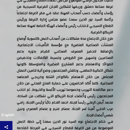
تنفيذا للجدول الزمني الموضوع من قبل أعضاء القطاع النسيجي في
غرفة صناعة دمشق وريفها لتشكيل اللجان الفرعية النسيجية من
رؤساء وأعضاء حسب أصحاب المهنة عقد في مقر الغرفة اجتماعاً
برئاسة السيد نور الدين سمحا عضو مجلس إدارة الغرفة ورئيس
القطاع النسيجي لانتخاب رئيس وأعضاء الهيئة العامة لمهنة صناعة
التريكو الفرعية.
طرح خلال الاجتماع عدة مشكلات من أصحاب العمل كتسوية أوضاع
المنشآت الصناعية المتضررة مع مؤسسة التأمينات الاجتماعية.
بالإضافة لتحفيز المصرف الصناعي للقيام بدوره بدعم
الصناعيين وتسهيل منح القروض وتبسيط الكفالات وتخفيض
الفوائد والاهتمام بدعم المشاريع الصغيرة والمتوسطة كونها
تشكل الغالبية العظمى. وناقش المجتمعون وضع آلية لتامين العمال
للمعامل من خلال الاهتمام بالكوادر الشابة وخريجي المعاهد
الصناعية. كما أكد الحاضرون على حماية المنتج المحلي من خلال
دعم مكافحة التهريب وخصوصا تهريب الألبسة والخيوط. ثم انتخب
المجتمعون رئيس وأعضاء لجنة التريكو التي تشكلت من السادة:
محمد أيمن الرملي رئيساً للجنة، احمد اللحام نائباً لرئيس اللجنة، رامي
عرب الحلبي أمينا لسر اللجنة، عصام غنيم و عصام المصري ونبيل
English
شمس أعضاءً للجنة.
في ختام الاجتماع نوه السيد نور الدين سمحا إلى خطة العمل
الموضوعة من قبل الغرفة للقطاع النسيجي في المرحلة القادمة