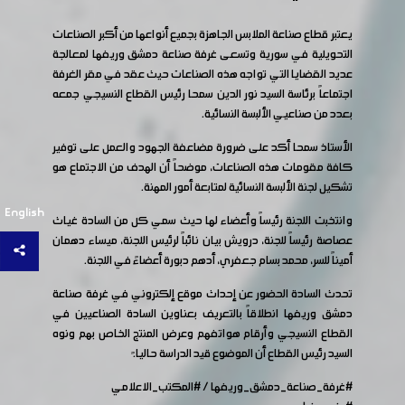
يعتبر قطاع صناعة الملابس الجاهزة بجميع أنواعها من أكبر الصناعات
التحويلية في سورية وتسعى غرفة صناعة دمشق وريفها لمعالجة
عديد القضايا التي تواجه هذه الصناعات حيث عقد في مقر الغرفة
اجتماعاً برئاسة السيد نور الدين سمحا رئيس القطاع النسيجي جمعه
بعدد من صناعيي الألبسة النسائية.
الأستاذ سمحا أكد على ضرورة مضاعفة الجهود والعمل على توفير
كافة مقومات هذه الصناعات، موضحاً أن الهدف من الاجتماع هو
تشكيل لجنة الألبسة النسائية لمتابعة أمور المهنة.
English
وانتخبت اللجنة رئيساً وأعضاء لها حيث سمي كل من السادة غياث
عصاصة رئيساً للجنة، درويش بيان نائباً لرئيس اللجنة، ميساء دهمان
أميناً للسر، محمد بسام جعفري، أدهم دبورة أعضاءً في اللجنة.
تحدث السادة الحضور عن إحداث موقع إلكتروني في غرفة صناعة
دمشق وريفها انطلاقاً بالتعريف بعناوين السادة الصناعيين في
القطاع النسيجي وأرقام هواتفهم وعرض المنتج الخاص بهم ونوه
السيد رئيس القطاع أن الموضوع قيد الدراسة حاليا.ً
#غرفة_صناعة_دمشق_وريفها
/
#المكتب_الاعلامي