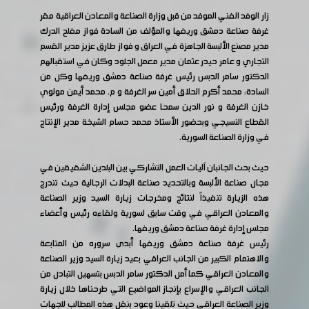
زار الوفد الفني الموفد من قبل وزارة الصناعة والمعادن العراقية مقر
غرفة صناعة دمشق وريفها والمؤلف من السادة فواز مفلح الدرك
مدير مصنع الألبسة الجاهزة في العراق و فواز طارق عزيز مدير القسم
التجاري و عامر حيدر عثمان مدير معمل الجلود وكان في استقبالهم
الدكتور سامر الدبس رئيس غرفة صناعة دمشق وريفها وكل من
السادة: محمد أكرم الحلاق أمين سر الغرفة و م. محمد أيمن مولوي
خازن الغرفة و نور الدين سمحا عضو مجلس إدارة الغرفة ورئيس
القطاع النسيجي وبحضور الأستاذ محمد حسام الشيخة مدير الإنتاج
في وزارة الصناعة السورية.
حيث بحث الجانبان آليات العمل التشاركي بين البلدين الشقيقين في
مجال صناعة الألبسة وبالتحديد صناعة البدلات الرجالية حيث تندرج
هذه الزيارة تنفيذاً لنتائج ومخرجات زيارة السيد وزير الصناعة
والمعادن العراقي في وقت سابق لسورية ولقاءه رئيس وأعضاء
مجلس إدارة غرفة صناعة دمشق وريفها.
رئيس غرفة صناعة دمشق وريفها أبدى سروره من المتابعة
والاهتمام الكبير من الجانب العراقي بعيد زيارة السيد وزير الصناعة
والمعادن العراقي كما أمل الدكتور سامر الدبس بتسهيل التبادل من
الجانب العراقي والإسراع بإنجاز المواضيع التي طرحناها خلال زيارة
وزير الصناعة العراقي حيث تلقينا وعود بنقل هذه المطالب للجهات