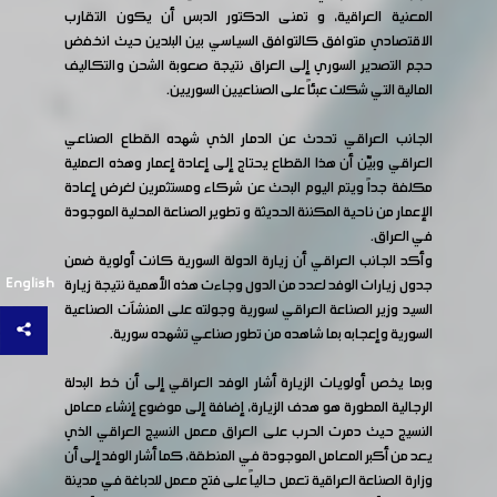
المعنية العراقية، و تمنى الدكتور الدبس أن يكون التقارب
الاقتصادي متوافق كالتوافق السياسي بين البلدين حيث انخفض
حجم التصدير السوري إلى العراق نتيجة صعوبة الشحن والتكاليف
المالية التي شكلت عبئاً على الصناعيين السوريين.
الجانب العراقي تحدث عن الدمار الذي شهده القطاع الصناعي
العراقي وبيّن أن هذا القطاع يحتاج إلى إعادة إعمار وهذه العملية
مكلفة جداً ويتم اليوم البحث عن شركاء ومستثمرين لغرض إعادة
الإعمار من ناحية المكننة الحديثة و تطوير الصناعة المحلية الموجودة
في العراق.
وأكد الجانب العراقي أن زيارة الدولة السورية كانت أولوية ضمن
English
جدول زيارات الوفد لعدد من الدول وجاءت هذه الأهمية نتيجة زيارة
السيد وزير الصناعة العراقي لسورية وجولته على المنشآت الصناعية
السورية وإعجابه بما شاهده من تطور صناعي تشهده سورية.
وبما يخص أولويات الزيارة أشار الوفد العراقي إلى أن خط البدلة
الرجالية المطورة هو هدف الزيارة، إضافة إلى موضوع إنشاء معامل
النسيج حيث دمرت الحرب على العراق معمل النسيج العراقي الذي
يعد من أكبر المعامل الموجودة في المنطقة، كما أشار الوفد إلى أن
وزارة الصناعة العراقية تعمل حالياً على فتح معمل للدباغة في مدينة