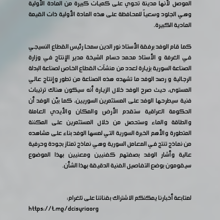
الموصل لأنها مدينة تحوي على كميات كبيرة من المادة الأولية
وهي الجلود وسعياً للمحافظة على هذه المادة الأولية ذات القيمة
المادية الكبيرة.
كما قام الوفد برفقة الأستاذ نور الدين سمحا رئيس القطاع النسيجي
في الغرفة و الأستاذ محمد حسام الشيخة مدير الإنتاج في وزارة
الصناعة السورية بزيارة لعدد من منشآت القطاع الخاص لصناعة البدلة
الرجالية و رصد الوفد ما تشهده هذه الصناعة من تطور وإنتاج عالي
المستوى، حيث صرح الوفد خلال الزيارة أنه سيكون هناك ترتيبات
فنية سيطرحها الوفد على المستثمرين السوريين، كما بيّن الوفد أن
الحكومة العراقية ستقدم الأرض والمكان والأيدي العاملة
والطاقة والماء وستحصل من خلال المستثمرين على المكننة
المتطورة والأهم الخبرة السورية التي لمسها الوفد بناء على مشاهده
من نماذج تنتج في المعامل السورية وهي نماذج تمتاز بجودة وحرفية
عالية وأشار الوفد بصفتهم كفنيين ومعنيين بهذا الموضوع
سيقومون بوضع التفاصيل الفنية الدقيقة بهذا الشأن.
لمتابعة أخبارنا يمكنكم الاشتراك بقناتنا على تلغرام:
https://t.me/dcisyriaorg