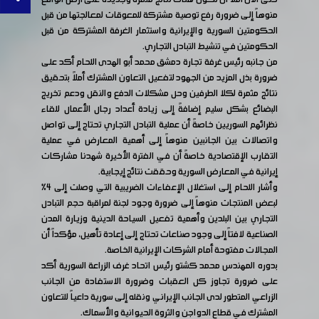
منوهاً إلى ضرورة رفع توصية مشتركة للمعوقات لمعالجتها من قبل
الحكومتين السورية والإيرانية واستثمار الغرفة المشتركة من قبل
الحكومتين في تنشيط التبادل التجاري.
من جانبه رئيس غرفة تجارة دمشق محمد أبو الهدى اللحام أكد على
ضرورة بذل المزيد من الجهود لتفعيل التعاون المشترك أملاً بتحقيق
نتائج مثمرة لكلا الطرفين وحل مشكلات الدفع والنقل ودعم تخريج
البضائع بشكل سليم إضافةً إلى زيادة أعداد رجال الأعمال للقاء
نظرائهم السوريين خاصةً أن عملية التبادل التجاري تحتاج إلى تواصل
واتصالات بين الجانبين منوهاً إلى أهمية المعارض في عملية
التقارب الإقتصادية خاصةً أن في الفترة الأخيرة شهدنا مشاركات
إيرانية في المعارض السورية وحققت نتائج إيجابية.
وأشار اللحام إلى استغلال الإعفاءات الضريبية التي وصلت إلى ٤%
لبعض المنتجات منوهاً إلى ضرورة وجود لجنة لمراقبة حجم التبادل
التجاري بين البلدين وأهمية تفعيل السياحة الدينية وزيارة المدن
الصناعية لافتاً إلى وجود صناعات تحتاج إلى إعادة تأهيل، مؤكداً أن
المجالات مفتوحة أمام الشركات الإيرانية الخاصة.
بدوره المهندس محمد كشتو رئيس اتحاد غرف الزراعة السورية أكد
على ضرورة تجاوز كل العقبات وضرورة الاستفادة من الجانب
الزراعي المتطور لدى الجانب الإيراني ونقله إلى سورية داعياً للتعاون
المشترك في قطاع الدواجن والثروة الحيوانية والأسماك.