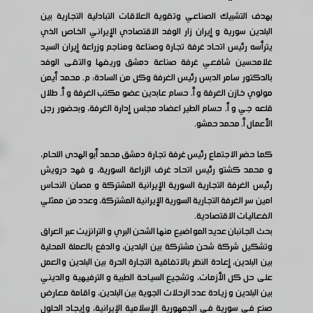
بهدف التشبيك الصناعي وتقوية العلاقات التبادلية التجارية بين
البلدين سورية و إيران زار الوفد الاقتصادي الإيراني الخاص الذي
يترأسه رئيس اتحاد غرفة تجارة وصناعة ومناجم وزراعة إيران السيد
غلامحسين شافعي غرفة صناعة دمشق وريفها والتقى الوفد
بالدكتور سامر الدبس رئيس الغرفة وكل من السادة: م. محمد أيمن
مولوي خازن الغرفة و أ. حسام عابدين عضو مكتب الغرفة و أ. طلال
قلعه جي و أ. حسام الطير اعضاد مجلس إدارة الغرفة، وبحضور رجل
الأعمال أ. محمد حمشو.
كما حضر الاجتماع رئيس غرفة تجارة دمشق محمد أبو الهدى اللحام،
و محمد كشتو رئيس اتحاد غرف الزراعة السورية، و فهد درويش
رئيس الغرفة التجارية السورية الإيرانية المشتركة و مصان النحاس
امين سر الغرفة التجارية السورية الإيرانية المشتركة، وعدد من ممثلي
الفعاليات الاقتصادية.
بحث الجانبان عديد المواضيع منها الشحن البري و الترانزيت عبر العراق
وتشكيل شركة شحن مشتركة بين البلدين، والدفع بالعملة المحلية
بين البلدين، إعادة النظر بالاتفاقية التجارة الحرة بين البلدين والعمل
على حل كل الأزمات، وتشجيع السياحة الطبية و الترفيهية والديني
بين البلدين و زيادة عدد الرحلات الجوية بين البلدين، واقامة معارض
صنع في سورية في الجمهورية الإسلامية الإيرانية، وإيجاد الحلول