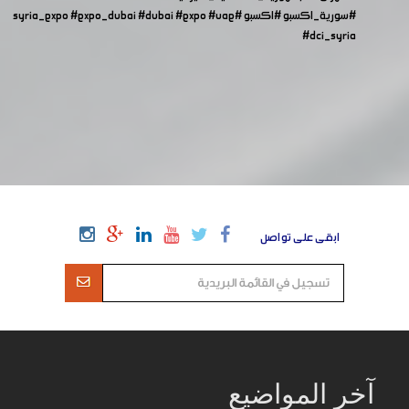
#سورية_اكسبو
#اكسبو
#syria_expo
#uae
#expo
#dubai
#expo_dubai
#dci_syria
ابقى على تواصل
آخر المواضيع