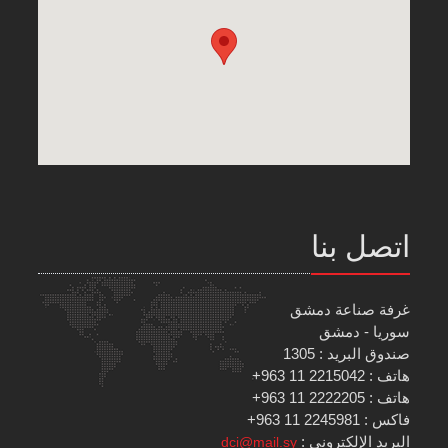
اتصل بنا
غرفة صناعة دمشق
سوريا - دمشق
صندوق البريد : 1305
هاتف : 2215042 11 963+
هاتف : 2222205 11 963+
فاكس : 2245981 11 963+
البريد الإلكتروني :
dci@mail.sy