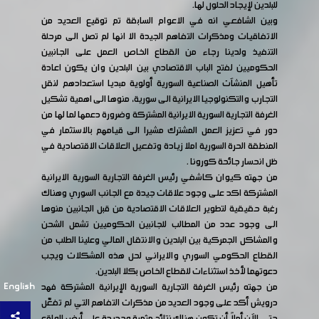
للبلدين لإيجاد الحلول لها.
وبين الشافعي انه في الاعوام السابقة تم توقيع العديد من
الاتفاقيات ومذكرات التفاهم الجيدة الا انها لم تصل الى مرحلة
التنفيذ ولدينا رجاء من القطاع الخاص العمل على الجانبين
الحكوميين لفتح الباب الاقتصادي بين البلدين وان يكون اعادة
تأهيل المنشآت الصناعية السورية أولوية مبديا استعدادهم لنقل
التجارب والتكنولوجيا الايرانية الى سورية، منوها الى اهمية تشكيل
الغرفة التجارية السورية الايرانية المشتركة وضرورة دعمها لما لها من
دور في تعزيز العمل المشترك مشيرا الى قيامهم بالاستثمار في
المنطقة الحرة السورية املا زيادة وتفعيل العلاقات الاقتصادية في
ظل انحسار جائحة كورونا .
من جهته كيوان كاشفي رئيس الغرفة التجارية السورية الايرانية
المشتركة اكد على وجود علاقات جيدة مع الجانب السوري وهناك
رغبة حقيقية لتطوير العلاقات الاقتصادية من قبل الجانبين منوها
الى وجود عدد من المطالب للجانبين الحكوميين تشمل الشحن
والمشاكل الجمركية بين البلدين والانتقال المالي وعلينا الطلب من
القطاع الحكومي السوري والايراني لحل هذه المشكلات ويجب
دعوتهما لأخذ استثناءات للقطاع الخاص بكلا البلدين.
English
من جهته رئيس الغرفة التجارية السورية الإيرانية المشتركة فهد
درويش أكد على وجود العديد من مذكرات التفاهم التي لم تفعّل
حتى الآن أملاً أن تكون هناك نتائج مثمرة وجديدة على أرض الواقع