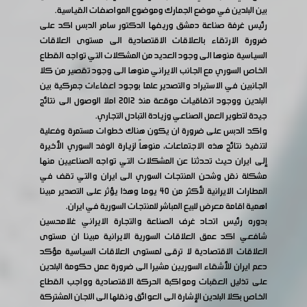
بين البلدين في موضع الجمارك وموضوع المواصفات القياسية.
رئيس غرفة صناعة دمشق وريفها الدكتور سامر الدبس اكد على
ضرورة الارتقاء بالعلاقات الاقتصادية الى مستوى العلاقات
السياسية منوها الى وجود العديد من المشكلات التي تواجه القطاع
الخاص السوري مع الجانب الايراني منوها الى وجود تقصير من كلا
الجانبين في الاستيراد والتصدير علما بوجود اعفاءات جمركية بين
البلدين ووجود اتفاقيات موقعة منذ ٢٠١٢ املا الوصول الى نتائج
جيدة لتطوير العمل الصناعي وزيادة التبادل التجاري.
واكد الدبس على ضرورة ان يكون هناك خطوات مستمرة وفعلية
لتنفيذ نتائج هذه الاجتماعات، منوهاً لزيارة الوفد السوري الأخيرة
إلى ايران حيث تحدثنا عن المشكلات التي تواجه الصناعيين منها
مشكلة نقل وشحن المنتجات السوري الى ايران والتي تقف في
المطارات الايرانية لأكثر من ٤٠ يوما وهذا يؤثر على التصدير مبينا
اهمية اقامة معرض للبيع المباشر للمنتجات السورية في ايران.
بدوره رئيس اتحاد غرف الصناعة والتجارة الايراني غلامحسين
شافعي اكد عمق العلاقات السورية الايرانية مبينا ان مستوى
العلاقات الاقتصادية لا ترقى لمستوى العلاقات السياسية مؤكد
دعم ايران للأشقاء السوريين مشيرا الى ضرورة عمل حكومة البلدين
على تذليل العقبات ومواكبة الحركة الاقتصادية وواجب القطاع
الخاص بكلا البلدين الإشارة الى العوائق ونقلها الى اللجان المشتركة