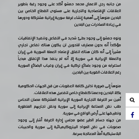
من جانبه رجل الاعمال محمد حمشو أكد على وجود رغبة بتطوير
العلاقات الإقتصادية والتجارية على مستوى القطاع الخاص بين
البلدين منوهاً إلى أهمية إنشاء غرفة سورية إيرانية مشتركة ودورها
في زيادة الصادرات بين البلدين
ونوه حمشو إلى وجود بطئ شديد في التفاعل وتنفيذ الإتفاقيات
مؤكداً أنه بدون مصارف للتحويل لن يكون هناك تفاعل تجاري
مشيراً إلى أنه كان هناك اتفاق لإعتماد العملة السورية في إيران
والعملة الإيرانية في سورية إلا أنه لم ينفذ هذا الإتفاق مبدياً
استغرابه من وجود بضائع تركية في إيران وغياب البضائع السورية
رغم العلاقات القوية بين البلدين.
منوهاً إلى ضرورة تذليل كافة العقوبات من قبل الجهات الحكومية
بكلا البلدين ودعمنا كقطاع خاص لتفعيل هذه العلاقات.
أمين سر الغرفة التجارية السورية الإيرانية المشتركة مصان النحاس
طلب نقل الصناعة الإيرانية إلى سورية ونقل تجاربهم المتطورة
وتطبيقها على أرض الواقع في سورية.
من جهته حسام الطير عضو مجلس إدارة الغرفة أشار إلى وجود
صعوبات في نقل المواد البيتروكيميائية إلى سورية والحبيبات
البلاستيكية أملاً المعالجة بسرعة.