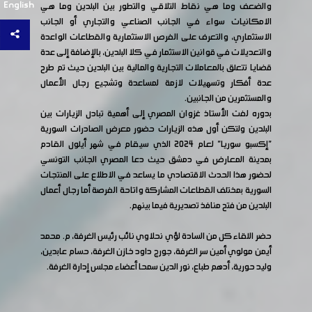
English
والضعف وما هي نقاط التلاقي والتطور بين البلدين وما هي
الامكانيات سواء في الجانب الصناعي والتجاري أو الجانب
الاستثماري، والتعرف على الفرص الاستثمارية والقطاعات الواعدة
والتعديلات في قوانين الاستثمار في كلا البلدين، بالإضافة إلى عدة
قضايا تتعلق بالمعاملات التجارية والمالية بين البلدين حيث تم طرح
عدة أفكار وتسهيلات لازمة لمساعدة وتشجيع رجال الأعمال
والمستثمرين من الجانبين.
بدوره لفت الأستاذ غزوان المصري إلى أهمية تبادل الزيارات بين
البلدين ولتكن أول هذه الزيارات حضور معرض الصادرات السورية
"إكسبو سوريا" لعام 2024 الذي سيقام في شهر أيلول القادم
بمدينة المعارض في دمشق حيث دعا المصري الجانب التونسي
لحضور هذا الحدث الاقتصادي ما يساعد في الاطلاع على المنتجات
السورية بمختلف القطاعات المشاركة واتاحة الفرصة أما رجال أعمال
البلدين من فتح منافذ تصديرية فيما بينهم.
حضر اللقاء كل من السادة لؤي نحلاوي نائب رئيس الغرفة، م. محمد
أيمن مولوي أمين سر الغرفة، جورج داود خازن الغرفة، حسام عابدين،
وليد حورية، أدهم طباع، نور الدين سمحا أعضاء مجلس إدارة الغرفة.