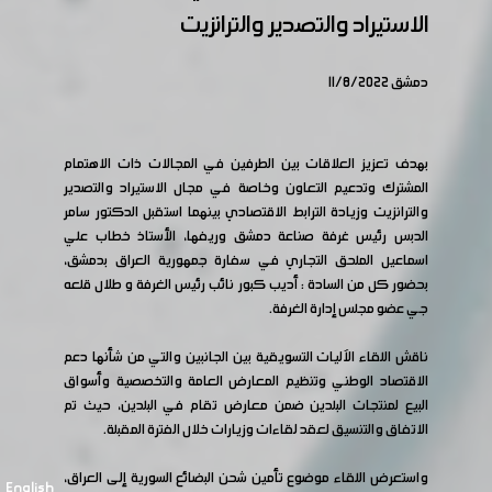
الاستيراد والتصدير والترانزيت
دمشق 11/8/2022
بهدف تعزيز العلاقات بين الطرفين في المجالات ذات الاهتمام
المشترك وتدعيم التعاون وخاصة في مجال الاستيراد والتصدير
والترانزيت وزيادة الترابط الاقتصادي بينهما استقبل الدكتور سامر
الدبس رئيس غرفة صناعة دمشق وريفها، الأستاذ خطاب علي
اسماعيل الملحق التجاري في سفارة جمهورية العراق بدمشق،
بحضور كل من السادة : أديب كبور نائب رئيس الغرفة و طلال قلعه
جي عضو مجلس إدارة الغرفة.
ناقش اللقاء الآليات التسويقية بين الجانبين والتي من شأنها دعم
الاقتصاد الوطني وتنظيم المعارض العامة والتخصصية وأسواق
البيع لمنتجات البلدين ضمن معارض تقام في البلدين، حيث تم
الاتفاق والتنسيق لعقد لقاءات وزيارات خلال الفترة المقبلة.
واستعرض اللقاء موضوع تأمين شحن البضائع السورية إلى العراق،
English