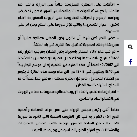
- التأكيد على الفكرة المطروحة حالياً في الوزارة والتي تتم
مناقشتها مع هيئة المواصفات والمقاييس السورية حول تخفيض
ودراسة الرسوم والضرائب المفروضة على الزيوت المستوردة الخام
(نخيل – دوار الشمس...) والتي تؤثر بدورها على المنتج ومن ثم على
المستهلك.
- غض النظر (عن شرط أن تكون بذور القطن معالجة حرارياً أو
مجروشة) وذلك لصعوبة تحقيق هذا الشرط في بلد المنشأ.
- تم في عام 2017 السماح باستيراد بذور القطن بموجب القرار رقم
/492/ تاريخ 16/5/2017 وذلك خلال الفترة الواقعة بين 1/5/2017
الى 1/9/2017 علماً أن هذه الفترة غير كافية إذ ان موسم البذار يبدأ
في 15/9 وينتهي في 15/12 من كل عام وبعد هذه الفترة لا يتوفر
بذر القطن الجيد وإن توفر فإن سعره سيكون مرتفع جداً, علماً أنه تم
السماح باستيراد كسبة القطن.
- اقتراح إعادة تفعيل اتحاد الزيوت لمعالجة معوقات معامل الزيوت
في القطاع العام والخاص.
ختاماً أثنى رئيس مجلس الوزراء على عمل غرف الصناعة وأهمية
الدور الذي تقوم به في ظل الظروف الصعبة التي تشهدها سورية
كما طلب من السادة الحضور توجيه كتب تتضمن الصعوبات
والمشكلات مع اقتراح الحلول المناسبة من وجهة نظر الغرف.