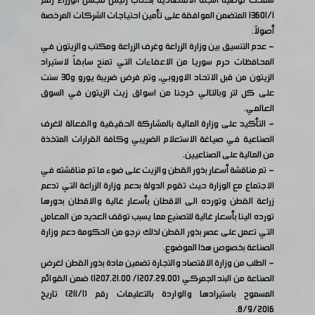
سمحت توصية اللجنة الاقتصادية بكتاب رئيس مجلس الوزراء رقم
13601/1 المتضمن الموافقة على تأمين احتياجات الشركات المرخصة
أصولاً.
- عدم التنسيق بين وزارة الزراعة وغرف الزراعة ومكتب والزيتون في
المحافظات حرم سوريا من الاعفاءات التي تمنح سابقاً لاستيراد
الزيتون من قبل الاتحاد الاوروبي, وتم فرض ضريبة يورو و30 سنت
على كل لتر وبالتالي خرجنا من اسواق زيت الزيتون في السوق
العالمي.
- التأكيد على وزارة المالية بالمشاركة الحقيقية والفعالة للغرف
الصناعية في صياغة الاستعلام الضريبي وكافة القرارات المتخذة
من المالية على الصناعيين.
- تم مناقشة أسعار بذور القطن والزيت على ضوء ما تم مناقشته في
الاجتماع مع الوزارة حيث تقوم الدولة بدعم وزارة الزراعة التي تدعم
زراعة القطن وتورده الى الاقطان بأسعار غالية والاقطان بدورها
تورده الينا بأسعار غالية للتصنيع مما يسبب توقف العديد من المعامل
التي تعمل على عصر بذور القطن لذلك نرجو من الحكومة دعم وزارة
الصناعة بخصوص هذا الموضوع.
- الطلب من وزارة الاقتصاد والتجارة تضمين مادة بذور القطن لغرض
الصناعة من البند الجمركي (1207.29.00/ 1207.21.00) ضمن القوائم
المسموح باستيرادها والواردة بالتعليمات رقم (211/1) تاريخ
8/9/2016.