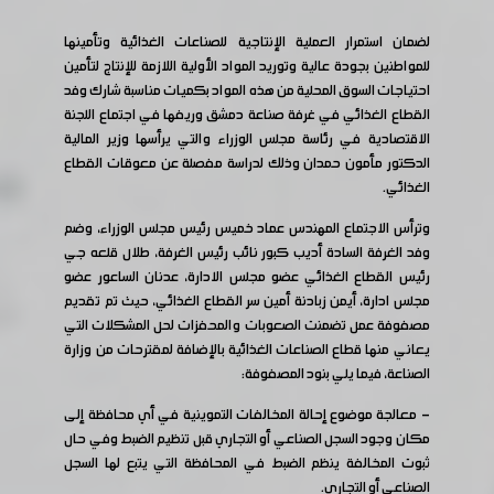
لضمان استمرار العملية الإنتاجية للصناعات الغذائية وتأمينها
للمواطنين بجودة عالية وتوريد المواد الأولية اللازمة للإنتاج لتأمين
احتياجات السوق المحلية من هذه المواد بكميات مناسبة شارك وفد
القطاع الغذائي في غرفة صناعة دمشق وريفها في اجتماع اللجنة
الاقتصادية في رئاسة مجلس الوزراء والتي يرأسها وزير المالية
الدكتور مأمون حمدان وذلك لدراسة مفصلة عن معوقات القطاع
الغذائي.
وترأس الاجتماع المهندس عماد خميس رئيس مجلس الوزراء، وضم
وفد الغرفة السادة أديب كبور نائب رئيس الغرفة، طلال قلعه جي
رئيس القطاع الغذائي عضو مجلس الادارة، عدنان الساعور عضو
مجلس ادارة، أيمن زبادنة أمين سر القطاع الغذائي، حيث تم تقديم
مصفوفة عمل تضمنت الصعوبات والمحفزات لحل المشكلات التي
يعاني منها قطاع الصناعات الغذائية بالإضافة لمقترحات من وزارة
الصناعة، فيما يلي بنود المصفوفة:
- معالجة موضوع إحالة المخالفات التموينية في أي محافظة إلى
مكان وجود السجل الصناعي أو التجاري قبل تنظيم الضبط وفي حال
ثبوت المخالفة ينظم الضبط في المحافظة التي يتبع لها السجل
الصناعي أو التجاري.