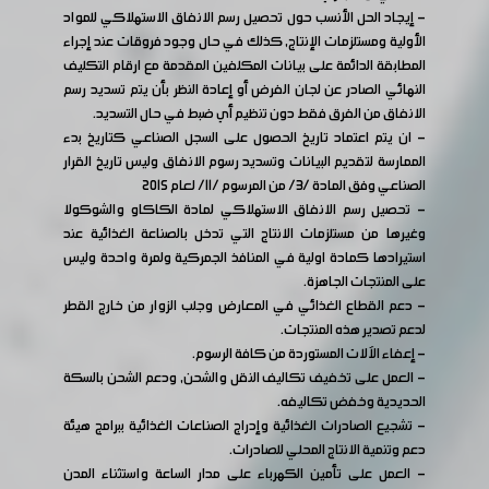
- إيجاد الحل الأنسب حول تحصيل رسم الانفاق الاستهلاكي للمواد
الأولية ومستلزمات الإنتاج, كذلك في حال وجود فروقات عند إجراء
المطابقة الدائمة على بيانات المكلفين المقدمة مع ارقام التكليف
النهائي الصادر عن لجان الفرض أو إعادة النظر بأن يتم تسديد رسم
الانفاق من الفرق فقط دون تنظيم أي ضبط في حال التسديد.
- ان يتم اعتماد تاريخ الحصول على السجل الصناعي كتاريخ بدء
الممارسة لتقديم البيانات وتسديد رسوم الانفاق وليس تاريخ القرار
الصناعي وفق المادة /3/ من المرسوم /11/ لعام 2015
- تحصيل رسم الانفاق الاستهلاكي لمادة الكاكاو والشوكولا
وغيرها من مستلزمات الانتاج التي تدخل بالصناعة الغذائية عند
استيرادها كمادة اولية في المنافذ الجمركية ولمرة واحدة وليس
على المنتجات الجاهزة.
- دعم القطاع الغذائي في المعارض وجلب الزوار من خارج القطر
لدعم تصدير هذه المنتجات.
- إعفاء الآلات المستوردة من كافة الرسوم.
- العمل على تخفيف تكاليف النقل والشحن, ودعم الشحن بالسكة
الحديدية وخفض تكاليفه.
- تشجيع الصادرات الغذائية وإدراج الصناعات الغذائية ببرامج هيئة
دعم وتنمية الانتاج المحلي للصادرات.
- العمل على تأمين الكهرباء على مدار الساعة واستثناء المدن