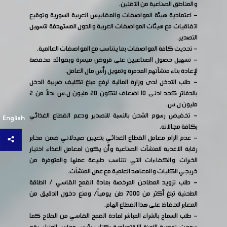
والمناطق الصناعية من التقنين.
- اعتمادية هيئة المواصفات والمقاييس العربية السورية وتوقيع
اتفاقيات مع هيئات المواصفات العربية والدول المستهدفة لتسهيل
التصدير.
- تحديث كافة المواصفات بما يتناسب مع المواصفات العالمية.
- تسهيل حصول الصناعيين على قروض ميسرة وبفوائد مخفضة
لإعادة بناء منشآتهم المدمرة وتمويل رأس مال العامل.
- طلب التدخل لدى وزارة المالية لرفع مبلغ تكليف ضريبة الدخل
بالدفاتر كحد ادنى 10 اضعاف لتكون 20 مليون ل.س بدلاً من 2
مليون ل.س.
- تخفيض رسوم الشحن بالنسبة للتصدير ودعم القطاع الغذائي
English
بكافة مجالاته.
- عدم الزام معامل القطاع الغذائي بتعيين صيدلاني ضمن مخابر
رقابة الاغذية للمنشآت الصناعية وأن يكون لمعامل الغذاء اختيار
الخبرات والكفاءات التي تتناسب طبيعة عملها والمتوفرة من
خريجي الكليات والمعاهد العلمية مع عمل المنشآت.
- طلب تزويد المطاحن المرخصة بمادة القمح القاسي / الطاقة
الطحنية تبلغ أكثر من 7000 طن يومياً/ ومنع دخول الدقيق من
المعابر للحفاظ على هذا القطاع الهام.
- طلب السماح بالشراء المباشر لمادة القمح القاسي من الفلاح كما