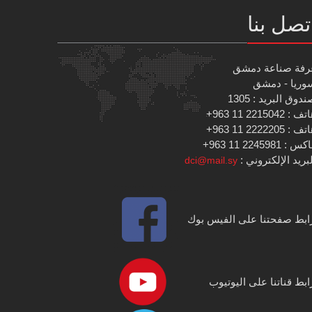
تصل بنا
رفة صناعة دمشق
وريا - دمشق
دوق البريد : 1305
 : 2215042 11 963+
 : 2222205 11 963+
س : 2245981 11 963+
بريد الإلكتروني :
dci@mail.sy
ابط صفحتنا على الفيس بوك
ابط قناتنا على اليوتيوب