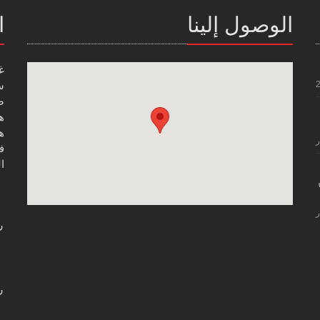
الوصول إلينا
ا
غ
س
صن
هاتف
هاتف
ر
فاك
ال
ر
ر
ر