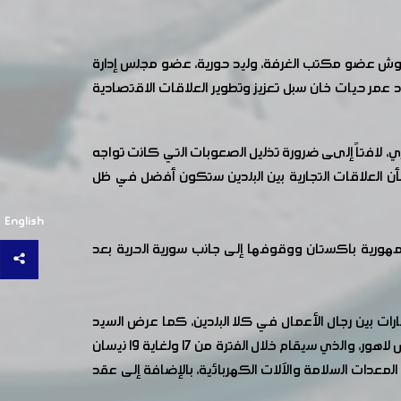
دوش عضو مكتب الغرفة، وليد حورية، عضو مجلس إدارة
عمر حيات خان سبل تعزيز وتطوير العلاقات الاقتصادية
ري، لافتاً إلىى ضرورة تذليل الصعوبات التي كانت تواجه
 بأن العلاقات التجارية بين البلدين ستكون أفضل في ظل
English
مهورية باكستان ووقوفها إلى جانب سورية الحرية بعد
ارات بين رجال الأعمال في كلا البلدين، كما عرض السيد
القائم بالأعمال امكانية توجيه دعوة لوفد من غرفة صناعة دمشق وريفها عن طريق وزارة الخارجية السورية لحضور فعاليات معرض لاهور، والذي سيقام خلال الفترة من 17 ولغاية 19 نيسان
معدات السلامة والآلات الكهربائية، بالإضافة إلى عقد