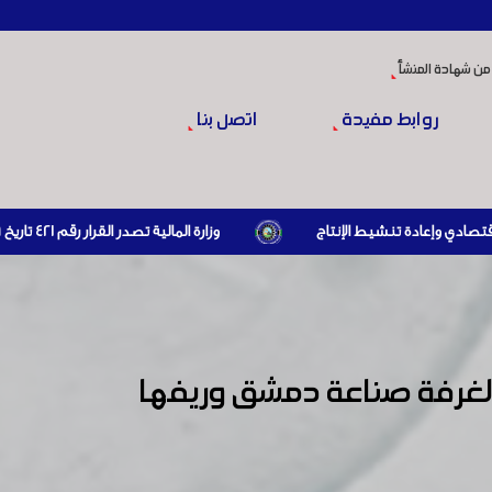
من شهادة المنشأ
روابط مفيدة
اتصل بنا
وزارة المالية تصدر القرار رقم 421 تاريخ 24/3/2026 المتضمن الزام المستوردين بإبراز براءة ذمة مالية سارية صادرة عن الهيئة العامة للضرائب والرسوم أو مديرياتها عند القيام بعمليات الاستيراد
 لغرفة صناعة دمشق وريفها