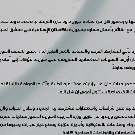
ها و بحضور كل من السادة جورج داود خازن الغرفة، م. محمد مهند دع
مع القائم بأعمال سفارة جمهورية باكستان الإسلامية في دمشق السيد 
يارة تأتي لمشاركة الفرحة والسعادة بالنصر الكبير الذي تحقق للشعب السو
كان أبرزها العقوبات الاقتصادية المفروضة على سورية، مؤكداً إلى أمله
روضة سابقاً.
ر حيات خان على زيارته ومشاعره الطيبة وأشاد بالمواقف النبيلة لج
اقات الاقتصادية ستكون أقوى إن شاء الله.
كانية عمل شراكات واستثمارات مشتركة بين البلدين، وتبادل الخبرات والزي
اء وصناعات بلاستيكية وأجهزة منزلية وقطع غيار سيارات وغيرها من ال
الاختصاصات والقطاعات الصناعية كافة.