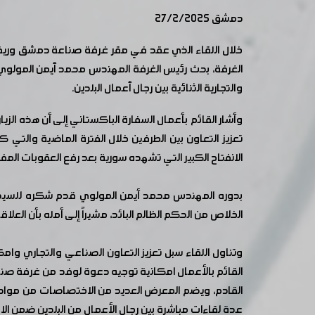
دمشق 27/2/2025
خلال اللقاء الذي عقد في مقر غرفة صناعة دمشق وريف
الغرفة، بحث رئيس الغرفة المهندس محمد أيمن المولوي 
والتجارية الثنائية بين رجال أعمال البلدين.
وأشار القائم بأعمال السفارة الباكستاني إلى أن هذه الز
تعزيز التعاون بين الطرفين خلال الفترة الماضية والتي 
الانفتاح الكبير التي تشهده سورية بعد رفع العقوبات المف
بدوره المهندس محمد أيمن المولوي قدم شكره للسيد عم
الخلاص من الحكم الظالم البائد، مشيراً إلى أمله بأن العل
وتناول اللقاء سبل تعزيز التعاون الصناعي والتجاري وام
القادم، ويضم المعرض العديد من الاختصاصات من مواد بن
عدة لقاءات مباشرة بين رجال الأعمال من البلدين ضمن 