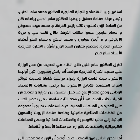
استقبل وزير الاقتصاد والتجارة الخارجية الدكتور محمد سامر الخليل،
رئيس غرفة صناعة دمشق وريفها الدكتور سامر الدبس يرافقه كل
من السادة: لؤي نحلاوي نائب رئيس الغرفة، م. محمد مهند دعدوش
و حسام عابدين عضوا مكتب الغرفة، طلال قلعه جي و مروة
الايتوني و م. أيمن مولوي و محمد الدبش و حسام الطير أعضاء
مجلس الادارة. وبحضور معاون السيد الوزير لشؤون التجارة الخارجية
الأستاذ بسام حيدر.
تطرق الدكتور سامر خليل خلال اللقاء في الحديث عن عمل الوزارة
على صعيد التجارة الخارجية موضحاً أنه يتمثل بمحورين اثنين أولهما
الاستيراد حيث قامت الوزارة بإجراء مراجعة شاملة لتحديث قوائم
المواد المعتمدة كدليل للاستيراد بما يراعي متطلبات الاقتصاد
الوطني ودفع عجلة الإنتاج من خلال التنسيق بين الوزارة والعديد من
الجهات ذات الصلة، مبيناً أن هذه الآلية ساهمت في تحفيز الطلب
على العديد من المنتجات المحلية، حيث استعادت تدريجياً مجموعة
من القطاعات الصناعية عافيتها وخاصة صناعة الزيوت والسمون
النباتية، إلى جانب الكونسروة والصناعات الغذائية وبعض الصناعات
الكيميائية والمنظفات، بالتوازي مع صناعة الألبسة والأقمشة.
أما المحور الثاني فهو التصدير، حيث أوضح أن الوزارة قد عمدت إلى