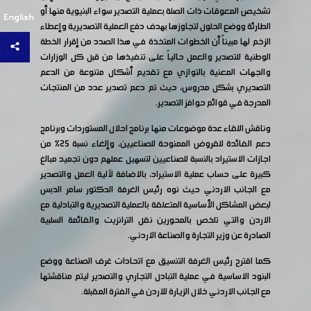
تشخيص المعوقات ذات الصلة بعملية التصدير سواء البنيوية منها أو
English
الطارئة ووضع الحلول لتجاوزها بهدف دفع العملية التصديرية وإعطاء
الزخم لها مبيناً أن الخطوات المتخذة في هذا الصدد من إقرار الخطة
الوطنية للتصدير والعمل حالياً على تنفيذها من قبل كل الوزارات
والجهات المعنية بالتوازي مع تقديم أشكال متنوعة من الدعم
التصديري بشكل مدروس، حيث تم دعم تصدير عدد من المنتجات
المدرجة في قوائم حوافز التصدير.
وناقش اللقاء عدة موضوعات منها برنامج احلال المستوردات وبرنامج
دعم الفائدة للقروض الممنوحة للصناعيين، وإلغاء نسبة ٢٥٪ من
اجازات الاستيراد بالنسبة للصناعيين لتسهيل عملهم دون تجميد مبالغ
كبيرة على حساب عملية الاستيراد، بالاضافة لآلية العمل والتصدير
مع الجانب الاردني حيث نوه رئيس الغرفة الدكتور سامر الدبس
لبعض المشاكل الأساسية المتعلقة بالعملية التصديرية والتبادلية مع
الاردن والتي تلخص بالمحورين نقل الترانزيت والقائمة السلبية
الصادرة عن وزير التجارة والصناعة الاردني.
كما اقترح رئيس الغرفة التنسيق مع اتحادات غرف الصناعة ووضع
البنود الاساسية في عملية التبادل التجاري والتصدير ليتم مناقشتها
مع الجانب الاردني خلال الزيارة للاردن في الفترة المقبلة.