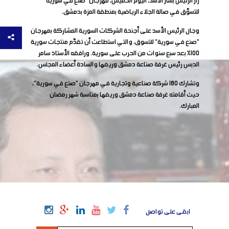
زار الرئيس بشار الأسد، اليوم الخميس، مهرجان “صنع في سورية”
للتسوّق في صالة الجلاء الرياضية بمنطقة المزة بدمشق.
English
وجال الرئيس الأسد على أجنحة الشركات السورية المشاركة بمهرجان
“صنع في سورية” للتسوق، والتي استطاعت أن تقدّم منتجات سورية
100% بعد سبع سنوات من الحرب على سورية. ورافقه الأستاذ سامر
الدبس رئيس غرفة صناعة دمشق وريفها والسادة أعضاء المجلس.
وتشارك 180 شركة صناعية وتجارية في مهرجان “صنع في سورية”،
حيث أقامته غرفة صناعة دمشق وريفها بمناسبة شهر رمضان
المبارك.
ابقى على تواصل