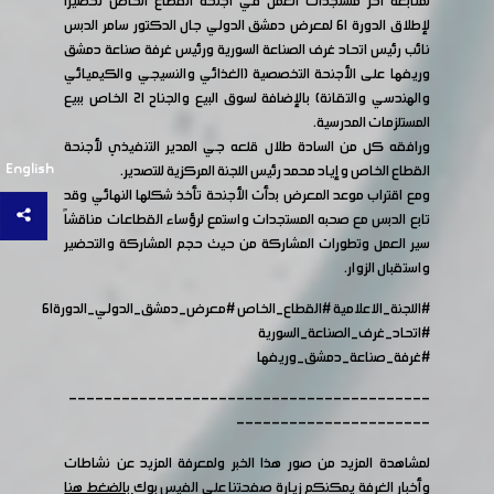
لمتابعة آخر مستجدات العمل في أجنحة القطاع الخاص تحضيرا
لإطلاق الدورة ٦١ لمعرض دمشق الدولي جال الدكتور سامر الدبس
نائب رئيس اتحاد غرف الصناعة السورية ورئيس غرفة صناعة دمشق
وريفها على الأجنحة التخصصية (الغذائي والنسيجي والكيميائي
والهندسي والتقانة) بالإضافة لسوق البيع والجناح ٢١ الخاص ببيع
المستلزمات المدرسية.
ورافقه كل من السادة طلال قلعه جي المدير التنفيذي لأجنحة
English
القطاع الخاص و إياد محمد رئيس اللجنة المركزية للتصدير.
ومع اقتراب موعد المعرض بدأت الأجنحة تأخذ شكلها النهائي وقد
تابع الدبس مع صحبه المستجدات واستمع لرؤساء القطاعات مناقشاً
سير العمل وتطورات المشاركة من حيث حجم المشاركة والتحضير
واستقبال الزوار.
#اللجنة_الاعلامية
#القطاع_الخاص
#معرض_دمشق_الدولي_الدورة٦١
#اتحاد_غرف_الصناعة_السورية
#غرفة_صناعة_دمشق_وريفها
-----------------------------------------
----------------------
لمشاهدة المزيد من صور هذا الخبر ولمعرفة المزيد عن نشاطات
وأخبار الغرفة يمكنكم زيارة صفحتنا على الفيس بوك
بالضغط هنا