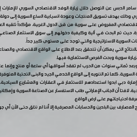
لدبس عن التوصل خلال زيارة الوفد الاقتصادي السوري للإمارات إلى 
وذلك بهدف تسويق المنتجات وعودة انسيابية السلع السورية إلى دولة الإ
 الاقتصادي المفروض على سورية من قبل الدول الغربية، مؤكداً تلقيه ال
حيث تم البحث في آلية وكيفية دخولهم إلى سوق الاستثمار الصناعي ا
ت السورية الاستراتيجية والتي توجد على مستوى كبير جداً.
رة وبالنتائج التي يمكن أن تتحقق بعد الاطلاع على الواقع الاقتصادي والص
يارة سورية وبحث الفرص الاستثمارية فيها.
سورية، كما تم التنويه إلى الواقع الخدمي الجيد والبنى التحتية المتوفرة
إمارة دبي ابدوا استعدادهم للاستثمار في العقارات والمشاريع السياحية،
لافتا أن الجانب الإماراتي طلب الاستفسار عن الصناعة السورية وإمكانية
معرفة احتياجاتهم على ارض الواقع.
صارف بين البلدين والحسابات المصرفية إلا أننا لم نتلق حتى الآن أي جو