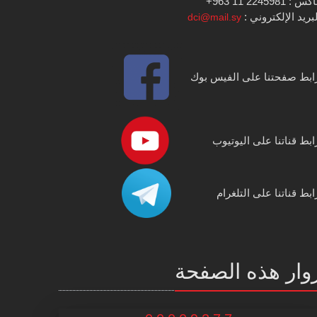
س : 2245981 11 963+
بريد الإلكتروني :
dci@mail.sy
ابط صفحتنا على الفيس بوك
ابط قناتنا على اليوتيوب
ابط قناتنا على التلغرام
وار هذه الصفحة