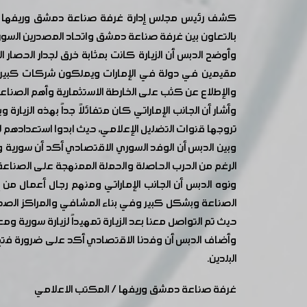
كشف رئيس مجلس إدارة غرفة صناعة دمشق وريفها سامر ا
بالتعاون بين غرفة صناعة دمشق واتحاد المصدرين السوري 
وأوضح الدبس أن الزيارة كانت بمثابة خرق لجدار الحصار
مقيمين في دولة في الإمارات ويملكون شركات كبيرة، 
والإطلاع عن كثب على الخارطة الاستثمارية وأهم الصناعا
وأشار أن الجانب الإماراتي كان متفائلاً جداً بهذه الزيا
تروجها قنوات التضليل الإعلامي، حيث ابدوا استعدادهم لز
الرغم من الحرب الحاصلة والحملة الممنهجة على الصناعة ال
ونوه الدبس أن الجانب الإماراتي ومنهم رجال أعمال من 
الصناعة وبشكل كبير وفي بناء المشافي والمراكز الصحية، 
حيث تم التواصل معنا بعد الزيارة تمهيداً لزيارة سورية و
وأضاف الدبس أن وفدنا الاقتصادي أكد على ضرورة فتح الم
البلدين.
غرفة صناعة دمشق وريفها / المكتب الاعلامي