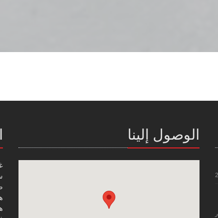
الوصول إلينا
ا
غ
س
صن
هاتف
هاتف
ر