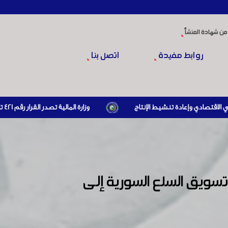
من شهادة المنشأ
روابط مفيدة
اتصل بنا
وزارة المالية تصدر القرار رقم 421 تاريخ 24/3/2026 المتضمن الزام المستوردين بإبراز براءة ذمة مالية سارية صادرة عن الهيئة العامة للضرائب والرسوم أو مديرياتها عند القيام بعمليات الاستيراد
 تسويق السلع السورية إلى