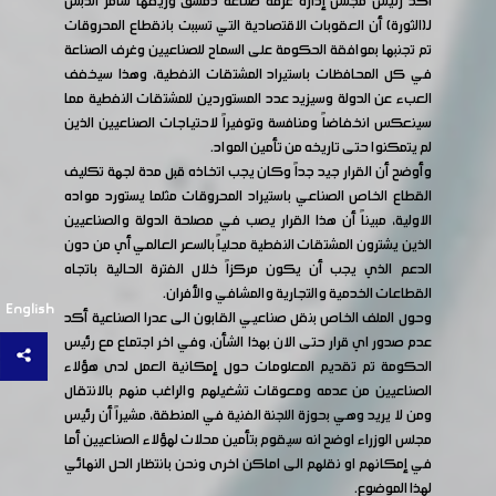
أكد رئيس مجلس إدارة غرفة صناعة دمشق وريفها سامر الدبس
لـ(الثورة) أن العقوبات الاقتصادية التي تسببت بانقطاع المحروقات
تم تجنبها بموافقة الحكومة على السماح للصناعيين وغرف الصناعة
في كل المحافظات باستيراد المشتقات النفطية، وهذا سيخفف
العبء عن الدولة وسيزيد عدد المستوردين للمشتقات النفطية مما
سينعكس انخفاضاً ومنافسة وتوفيراً لاحتياجات الصناعيين الذين
لم يتمكنوا حتى تاريخه من تأمين المواد.
وأوضح أن القرار جيد جداً وكان يجب اتخاذه قبل مدة لجهة تكليف
القطاع الخاص الصناعي باستيراد المحروقات مثلما يستورد مواده
الاولية، مبيناً أن هذا القرار يصب في مصلحة الدولة والصناعيين
الذين يشترون المشتقات النفطية محلياً بالسعر العالمي أي من دون
الدعم الذي يجب أن يكون مركزاً خلال الفترة الحالية باتجاه
القطاعات الخدمية والتجارية والمشافي والأفران.
English
وحول الملف الخاص بنقل صناعيي القابون الى عدرا الصناعية أكد
عدم صدور اي قرار حتى الان بهذا الشأن، وفي اخر اجتماع مع رئيس
الحكومة تم تقديم المعلومات حول إمكانية العمل لدى هؤلاء
الصناعيين من عدمه ومعوقات تشغيلهم والراغب منهم بالانتقال
ومن لا يريد وهي بحوزة اللجنة الفنية في المنطقة، مشيراً أن رئيس
مجلس الوزراء اوضح انه سيقوم بتأمين محلات لهؤلاء الصناعيين أما
في إمكانهم او نقلهم الى اماكن اخرى ونحن بانتظار الحل النهائي
لهذا الموضوع.