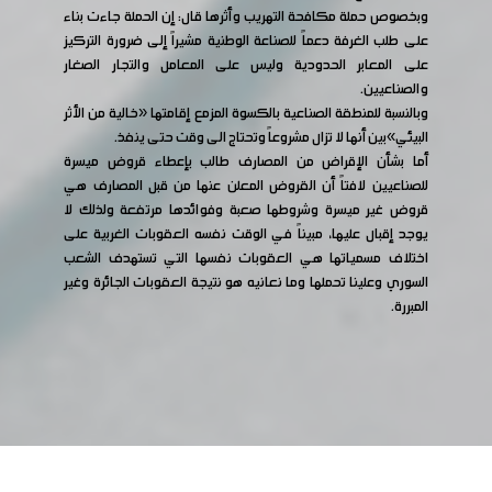
وبخصوص حملة مكافحة التهريب وأثرها قال: إن الحملة جاءت بناء
على طلب الغرفة دعماً للصناعة الوطنية مشيراً إلى ضرورة التركيز
على المعابر الحدودية وليس على المعامل والتجار الصغار
والصناعيين.
وبالنسبة للمنطقة الصناعية بالكسوة المزمع إقامتها «خالية من الأثر
البيئي»بين أنها لا تزال مشروعاً وتحتاج الى وقت حتى ينفذ.
أما بشأن الإقراض من المصارف طالب بإعطاء قروض ميسرة
للصناعيين لافتاً أن القروض المعلن عنها من قبل المصارف هي
قروض غير ميسرة وشروطها صعبة وفوائدها مرتفعة ولذلك لا
يوجد إقبال عليها، مبيناً في الوقت نفسه العقوبات الغربية على
اختلاف مسمياتها هي العقوبات نفسها التي تستهدف الشعب
السوري وعلينا تحملها وما نعانيه هو نتيجة العقوبات الجائرة وغير
المبررة.