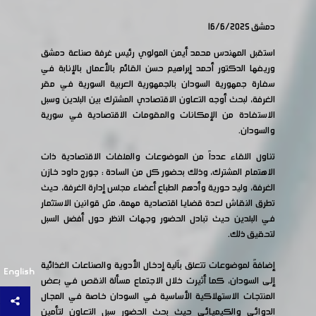
دمشق 16/6/2025
استقبل المهندس محمد أيمن المولوي رئيس غرفة صناعة دمشق
وريفها الدكتور أحمد إبراهيم حسن القائم بالأعمال بالإنابة في
سفارة جمهورية السودان بالجمهورية العربية السورية في مقر
الغرفة، لبحث أوجه التعاون الاقتصادي المشترك بين البلدين وسبل
الاستفادة من الإمكانات والمقومات الاقتصادية في سورية
والسودان.
تناول اللقاء عدداً من الموضوعات والملفات الاقتصادية ذات
الاهتمام المشترك، وذلك بحضور كل من السادة : جورج داود خازن
الغرفة، وليد حورية وأدهم الطباع أعضاء مجلس إدارة الغرفة، حيث
تطرق النقاش لعدة قضايا اقتصادية مهمة، مثل قوانين الاستثمار
في البلدين حيث تبادل الحضور وجهات النظر حول أفضل السبل
لتحقيق ذلك.
إضافةً لموضوعات تتعلق بآلية إدخال الأدوية والصناعات الغذائية
English
إلى السودان، كما أثيرت خلال الاجتماع مسألة النقص في بعض
المنتجات الاستهلاكية الأساسية في السودان خاصة في المجال
الدوائي والكيميائي حيث بحث الحضور سبل التعاون لتأمين